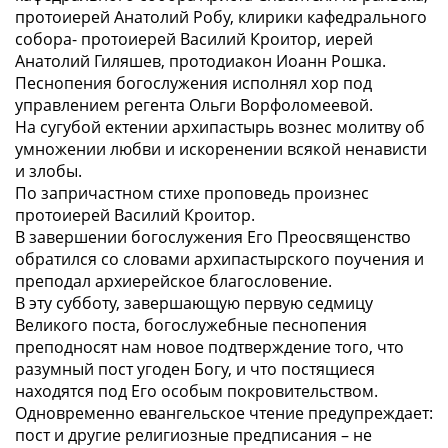
протоиерей Анатолий Робу, клирики кафедрального
собора- протоиерей Василий Кроитор, иерей
Анатолий Гиляшев, протодиакон Иоанн Рошка.
Песнопения богослужения исполнял хор под
управлением регента Ольги Ворфоломеевой.
На сугубой ектении архипастырь вознес молитву об
умножении любви и искоренении всякой ненависти
и злобы.
По запричастном стихе проповедь произнес
протоиерей Василий Кроитор.
В завершении богослужения Его Преосвященство
обратился со словами архипастырского поучения и
преподал архиерейское благословение.
В эту субботу, завершающую первую седмицу
Великого поста, богослужебные песнопения
преподносят нам новое подтверждение того, что
разумный пост угоден Богу, и что постящиеся
находятся под Его особым покровительством.
Одновременно евангельское чтение предупреждает:
пост и другие религиозные предписания – не