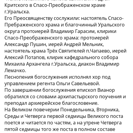
Критского в Спасо-Преображенском храме
г.Уральска.
Его Преосвященству сослужили: настоятель Спасо-
Пребраженского храма и благочинный Уральского
округа протоиерей Владимир Гарасим, клирики
Спасо-Преображенского храма: протоиерей
Александр Пушин, иерей Андрей Мельник,
настоятель храма Трёх Святителей п.Чапаево, иерей
Алексий Потапов, клирик кафедрального собора
Михаила Архангела г.Уральска, диакон Владимир
Лемачко.
Песнопения богослужения исполнял хор под
управлением регента Ольги Савельевой.
По завершении богослужения епископ Вианор
обратился со словами архипастырского поучения и
преподал архиерейское благословение.
На Великом повечерии Понедельника, Вторника,
Среды и Четверга первой седмицы Великого поста
поется и читается по частям, а на утрене Четверга
пятой седмицы того же поста в полном составе