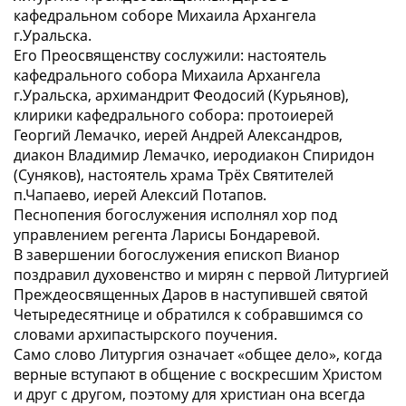
кафедральном соборе Михаила Архангела
г.Уральска.
Его Преосвященству сослужили: настоятель
кафедрального собора Михаила Архангела
г.Уральска, архимандрит Феодосий (Курьянов),
клирики кафедрального собора: протоиерей
Георгий Лемачко, иерей Андрей Александров,
диакон Владимир Лемачко, иеродиакон Спиридон
(Суняков), настоятель храма Трёх Святителей
п.Чапаево, иерей Алексий Потапов.
Песнопения богослужения исполнял хор под
управлением регента Ларисы Бондаревой.
В завершении богослужения епископ Вианор
поздравил духовенство и мирян с первой Литургией
Преждеосвященных Даров в наступившей святой
Четыредесятнице и обратился к собравшимся со
словами архипастырского поучения.
Само слово Литургия означает «общее дело», когда
верные вступают в общение с воскресшим Христом
и друг с другом, поэтому для христиан она всегда