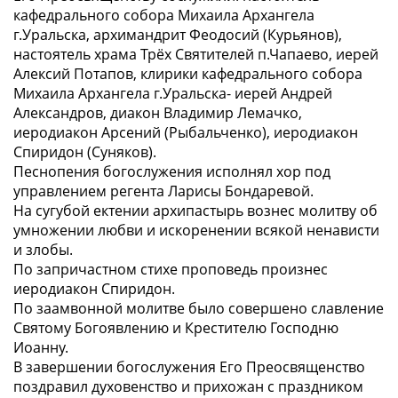
кафедрального собора Михаила Архангела
г.Уральска, архимандрит Феодосий (Курьянов),
настоятель храма Трёх Святителей п.Чапаево, иерей
Алексий Потапов, клирики кафедрального собора
Михаила Архангела г.Уральска- иерей Андрей
Александров, диакон Владимир Лемачко,
иеродиакон Арсений (Рыбальченко), иеродиакон
Спиридон (Суняков).
Песнопения богослужения исполнял хор под
управлением регента Ларисы Бондаревой.
На сугубой ектении архипастырь вознес молитву об
умножении любви и искоренении всякой ненависти
и злобы.
По запричастном стихе проповедь произнес
иеродиакон Спиридон.
По заамвонной молитве было совершено славление
Святому Богоявлению и Крестителю Господню
Иоанну.
В завершении богослужения Его Преосвященство
поздравил духовенство и прихожан с праздником