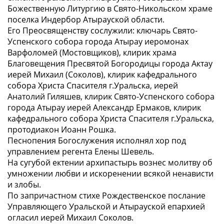
Божественную Литургию в Свято-Никольском храме
поселка Индербор Атырауской области.
Его Преосвященству сослужили: ключарь Свято-
Успенского собора города Атырау иеромонах
Варфоломей (Мостовщиков), клирик храма
Благовещения Пресвятой Богородицы города Актау
иерей Михаил (Соколов), клирик кафедрального
собора Христа Спасителя г.Уральска, иерей
Анатолий Гиляшев, клирик Свято-Успенского собора
города Атырау иерей Александр Ермаков, клирик
кафедрального собора Христа Спасителя г.Уральска,
протодиакон Иоанн Рошка.
Песнопения Богослужения исполнял хор под
управлением регента Елены Шевель.
На сугубой ектении архипастырь вознес молитву об
умножении любви и искоренении всякой ненависти
и злобы.
По запричастном стихе Рождественское послание
Управляющего Уральской и Атырауской епархией
огласил иерей Михаил Соколов.