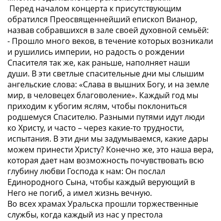
Перед началом концерта к присутствующим
обратился Преосвященнейший епископ Вианор,
назвав собравшихся в зале своей духовной семьёй:
- Прошло много веков, в течение которых возникали
и рушились империи, но радость о рождении
Спасителя так же, как раньше, наполняет наши
души. В эти светлые спасительные дни мы слышим
ангельские слова: «Слава в вышних Богу, и на земле
мир, в человецех благоволение». Каждый год мы
приходим к убогим яслям, чтобы поклониться
родшемуся Спасителю. Разными путями идут люди
ко Христу, и часто – через какие-то трудности,
испытания. В эти дни мы задумываемся, какие дары
можем принести Христу? Конечно же, это наша вера,
которая дает нам возможность почувствовать всю
глубину любви Господа к нам: Он послал
Единородного Сына, чтобы каждый верующий в
Него не погиб, а имел жизнь вечную.
Во всех храмах Уральска прошли торжественные
службы, когда каждый из нас у престола