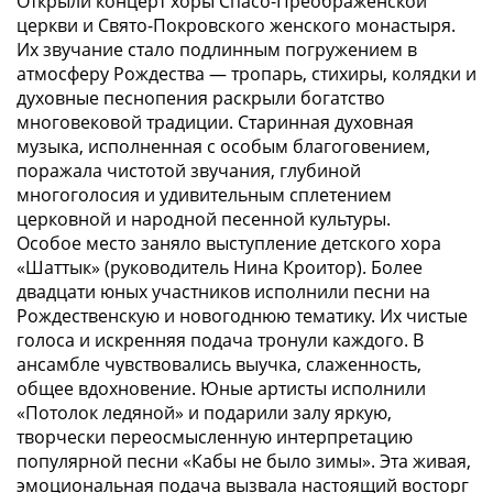
Открыли концерт хоры Спасо-Преображенской
церкви и Свято-Покровского женского монастыря.
Их звучание стало подлинным погружением в
атмосферу Рождества — тропарь, стихиры, колядки и
духовные песнопения раскрыли богатство
многовековой традиции. Старинная духовная
музыка, исполненная с особым благоговением,
поражала чистотой звучания, глубиной
многоголосия и удивительным сплетением
церковной и народной песенной культуры.
Особое место заняло выступление детского хора
«Шаттык» (руководитель Нина Кроитор). Более
двадцати юных участников исполнили песни на
Рождественскую и новогоднюю тематику. Их чистые
голоса и искренняя подача тронули каждого. В
ансамбле чувствовались выучка, слаженность,
общее вдохновение. Юные артисты исполнили
«Потолок ледяной» и подарили залу яркую,
творчески переосмысленную интерпретацию
популярной песни «Кабы не было зимы». Эта живая,
эмоциональная подача вызвала настоящий восторг