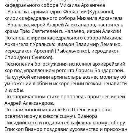
кафедрального собора Михаила Архангела
г.Уральска, архимандрит Феодосий (Курьянов),
клирик кафедрального собора Михаила Архангела
г.Уральска, иерей Андрей Александров, настоятель
храма Трёх Святителей п. Чапаево, иерей Алексий
Потапов, клирики кафедрального собора Михаила
Архангела г.Уральска: диакон Владимир Лемачко,
иеродиакон Арсений (Рыбальченко), иеродиакон
Спиридон ( Суняков).
Песнопения богослужения исполнял архиерейский
хор под управлением регента Ларисы Бондаревой.
На сугубой ектении архипастырь вознес молитву об
умножении любви и искоренении всякой ненависти
и злобы.
По запричастном стихе проповедь произнес иерей
Андрей Александров.
По заамвонной молитве Его Преосвященство
освятил икону в кивоте сщмуч. Вианора
Писидийского и подарил её кафедральному собору.
Епископ Вианор поздравил духовенство и прихожан