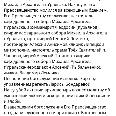
Михаила Архангела г.Уральска. Накануне Его
Преосвященство молился за всенощным бдением.
Его Преосвященству сослужили: настоятель
кафедрального собора Михаила Архангела
г.Уральска, архимандрит Феодосий (Курьянов),
клирик кафедрального собора Михаила Архангела
г.Уральска, протоиерей Георгий Лемачко,
протоиерей Алексий Анисимов клирик Липецкой
митрополии, настоятель храма Трёх Святителей п.
Чапаево, иерей Алексий Потапов, клирики
кафедрального собора Михаила Архангела
г.Уральска-иеродиакон Арсений (Рыбальченко),
диакон Владимир Лемачко.
Песнопения богослужения исполнял хор под
управлением регента Ларисы Бондаревой.
На сугубой ектении архипастырь вознес молитву об
умножении любви и искоренении всякой ненависти
и злобы.
В завершении богослужения Его Преосвященство
поздравил духовенство и прихожан с Воскресным