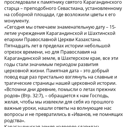
проследовали к памятнику святого Карагандинского
старца – преподобного Севастиана, установленному
на соборной площади, где возложили цветы к его
монументу.
«Сегодня мы отмечаем знаменательную дату – 15-
летие учреждения Карагандинской и Шахтинской
епархии Православной Церкви Казахстана.
Пятнадцать лет в пределах истории небольшой
отрезок времени, но для Православия на
Карагандинской земле, в Шахтерском крае, все эти
годы стали значимым периодом развития
церковной жизни. Памятная дата – это добрый
повод еще раз пристально взглянуть на славные и
трагические страницы нашей церковной истории.
«Вспомни дни древние, помысли о летах прежних
родов» (Втр. 32:7), – обращается к нам Господь,
желая, чтобы мы извлекли для себя из прошлого
важные уроки, нашли ответы на волнующие нас
вопросы и не превратились в «Иванов, не помнящих
родства».
Карагандинская земля издревле славилась