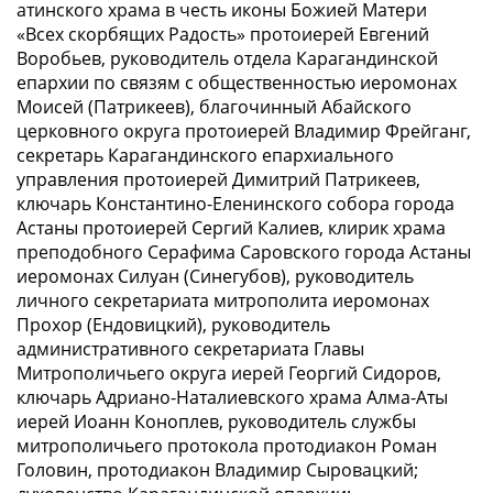
атинского храма в честь иконы Божией Матери
«Всех скорбящих Радость» протоиерей Евгений
Воробьев, руководитель отдела Карагандинской
епархии по связям с общественностью иеромонах
Моисей (Патрикеев), благочинный Абайского
церковного округа протоиерей Владимир Фрейганг,
секретарь Карагандинского епархиального
управления протоиерей Димитрий Патрикеев,
ключарь Константино-Еленинского собора города
Астаны протоиерей Сергий Калиев, клирик храма
преподобного Серафима Саровского города Астаны
иеромонах Силуан (Синегубов), руководитель
личного секретариата митрополита иеромонах
Прохор (Ендовицкий), руководитель
административного секретариата Главы
Митрополичьего округа иерей Георгий Сидоров,
ключарь Адриано-Наталиевского храма Алма-Аты
иерей Иоанн Коноплев, руководитель службы
митрополичьего протокола протодиакон Роман
Головин, протодиакон Владимир Сыровацкий;