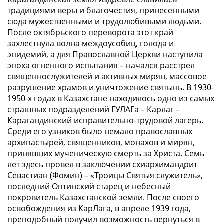
традициями веры и благочестия, принесенными
сюда мужественными и трудолюбивыми людьми.
После октябрьского переворота этот край
захлестнула волна междоусобиц, голода и
эпидемий, а для Православной Церкви наступила
эпоха огненного испытания – начался расстрел
священнослужителей и активных мирян, массовое
разрушение храмов и уничтожение святынь. В 1930-
1950-х годах в Казахстане находилось одно из самых
страшных подразделений ГУЛАГа – Карлаг –
Карагандинский исправительно-трудовой лагерь.
Среди его узников было немало православных
архипастырей, священников, монахов и мирян,
принявших мученическую смерть за Христа. Семь
лет здесь провел в заключении схиархимандрит
Севастиан (Фомин) – «Троицы Святыя служитель»,
последний Оптинский старец и небесный
покровитель Казахстанской земли. После своего
освобождения из КарЛага, в апреле 1939 года,
преподобный получил возможность вернуться в