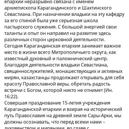
епархии неразрывно связана с именем
архиепископа Карагандинского и Шахтинского
Севастиана. При назначении владыки на эту кафедру
за его спиной была уже серьезная школа
пастырского служения. С большой энергией свои
таланты и опыт он направил на развитие здесь
различных сторон церковной деятельности.
Сегодня Карагандинская епархия занимает важное
место в жизни всего Митрополичьего округа, как
известный духовный и паломнический центр.
Благодаря деятельности владыки Севастиана,
священнослужителей, монашествующих и активных
мирян, казахстанцы продолжают открывать для себя
красоту Православной веры, обретать радость
встречи с Богом, которой никто не отнимет (Ин.
16:22).
Совершая празднование 15-летия учреждения
Карагандинской епархии и взирая на исторический
путь Православия на древней земле Сары-Арки, мы
должны осознавать, что перед всеми нами –
духовенством и мирянами, во главе с