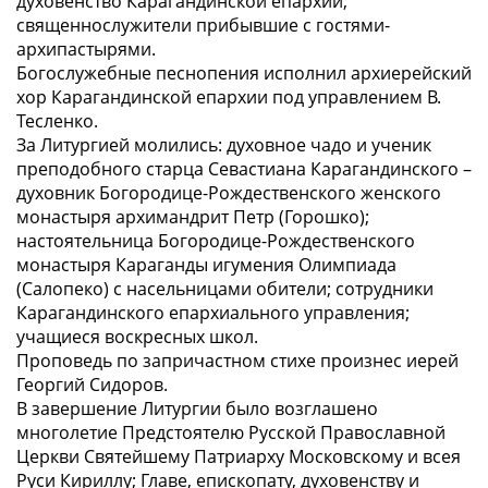
духовенство Карагандинской епархии;
священнослужители прибывшие с гостями-
архипастырями.
Богослужебные песнопения исполнил архиерейский
хор Карагандинской епархии под управлением В.
Тесленко.
За Литургией молились: духовное чадо и ученик
преподобного старца Севастиана Карагандинского –
духовник Богородице-Рождественского женского
монастыря архимандрит Петр (Горошко);
настоятельница Богородице-Рождественского
монастыря Караганды игумения Олимпиада
(Салопеко) с насельницами обители; сотрудники
Карагандинского епархиального управления;
учащиеся воскресных школ.
Проповедь по запричастном стихе произнес иерей
Георгий Сидоров.
В завершение Литургии было возглашено
многолетие Предстоятелю Русской Православной
Церкви Святейшему Патриарху Московскому и всея
Руси Кириллу; Главе, епископату, духовенству и