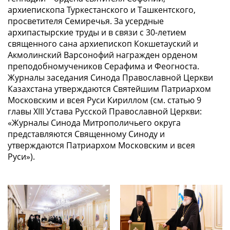
архиепископа Туркестанского и Ташкентского,
просветителя Семиречья. За усердные
архипастырские труды и в связи с 30-летием
священного сана архиепископ Кокшетауский и
Акмолинский Варсонофий награжден орденом
преподобномучеников Серафима и Феогноста.
Журналы заседания Синода Православной Церкви
Казахстана утверждаются Святейшим Патриархом
Московским и всея Руси Кириллом (см. статью 9
главы XIII Устава Русской Православной Церкви:
«Журналы Синода Митрополичьего округа
представляются Священному Синоду и
утверждаются Патриархом Московским и всея
Руси»).