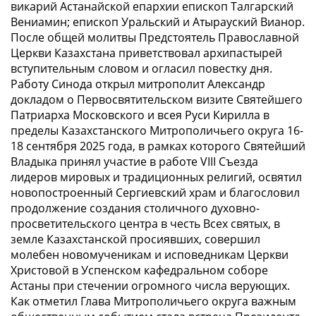
викарий Астанайской епархии епископ Талгарский
Вениамин; епископ Уральский и Атырауский Вианор.
После общей молитвы Предстоятель Православной
Церкви Казахстана приветствовал архипастырей
вступительным словом и огласил повестку дня.
Работу Синода открыл митрополит Александр
докладом о Первосвятительском визите Святейшего
Патриарха Московского и всея Руси Кирилла в
пределы Казахстанского Митрополичьего округа 16-
18 сентября 2025 года, в рамках которого Святейший
Владыка принял участие в работе VIII Съезда
лидеров мировых и традиционных религий, освятил
новопостроенный Сергиевский храм и благословил
продолжение создания столичного духовно-
просветительского центра в честь Всех святых, в
земле Казахстанской просиявших, совершил
молебен новомученикам и исповедникам Церкви
Христовой в Успенском кафедральном соборе
Астаны при стечении огромного числа верующих.
Как отметил Глава Митрополичьего округа важным