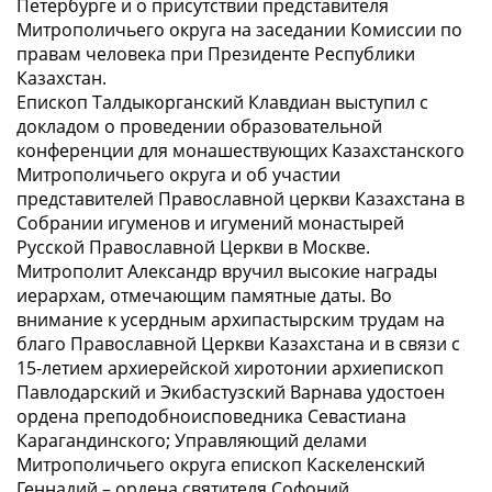
Петербурге и о присутствии представителя
Митрополичьего округа на заседании Комиссии по
правам человека при Президенте Республики
Казахстан.
Епископ Талдыкорганский Клавдиан выступил с
докладом о проведении образовательной
конференции для монашествующих Казахстанского
Митрополичьего округа и об участии
представителей Православной церкви Казахстана в
Собрании игуменов и игумений монастырей
Русской Православной Церкви в Москве.
Митрополит Александр вручил высокие награды
иерархам, отмечающим памятные даты. Во
внимание к усердным архипастырским трудам на
благо Православной Церкви Казахстана и в связи с
15-летием архиерейской хиротонии архиепископ
Павлодарский и Экибастузский Варнава удостоен
ордена преподобноисповедника Севастиана
Карагандинского; Управляющий делами
Митрополичьего округа епископ Каскеленский
Геннадий – ордена святителя Софоний,