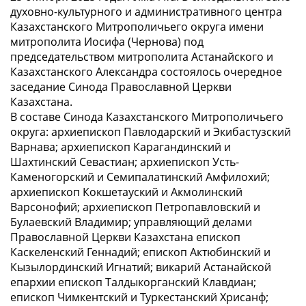
духовно-культурного и административного центра
Казахстанского Митрополичьего округа имени
митрополита Иосифа (Чернова) под
председательством митрополита Астанайского и
Казахстанского Александра состоялось очередное
заседание Синода Православной Церкви
Казахстана.
В составе Синода Казахстанского Митрополичьего
округа: архиепископ Павлодарский и Экибастузский
Варнава; архиепископ Карагандинский и
Шахтинский Севастиан; архиепископ Усть-
Каменогорский и Семипалатинский Амфилохий;
архиепископ Кокшетауский и Акмолинский
Варсонофий; архиепископ Петропавловский и
Булаевский Владимир; управляющий делами
Православной Церкви Казахстана епископ
Каскеленский Геннадий; епископ Актюбинский и
Кызылординский Игнатий; викарий Астанайской
епархии епископ Талдыкорганский Клавдиан;
епископ Чимкентский и Туркестанский Хрисанф;