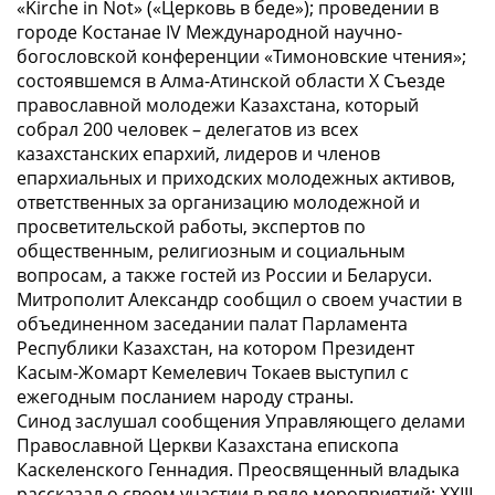
«Kirche in Not» («Церковь в беде»); проведении в
городе Костанае IV Международной научно-
богословской конференции «Тимоновские чтения»;
состоявшемся в Алма-Атинской области Х Съезде
православной молодежи Казахстана, который
собрал 200 человек – делегатов из всех
казахстанских епархий, лидеров и членов
епархиальных и приходских молодежных активов,
ответственных за организацию молодежной и
просветительской работы, экспертов по
общественным, религиозным и социальным
вопросам, а также гостей из России и Беларуси.
Митрополит Александр сообщил о своем участии в
объединенном заседании палат Парламента
Республики Казахстан, на котором Президент
Касым-Жомарт Кемелевич Токаев выступил с
ежегодным посланием народу страны.
Синод заслушал сообщения Управляющего делами
Православной Церкви Казахстана епископа
Каскеленского Геннадия. Преосвященный владыка
рассказал о своем участии в ряде мероприятий: XXIII