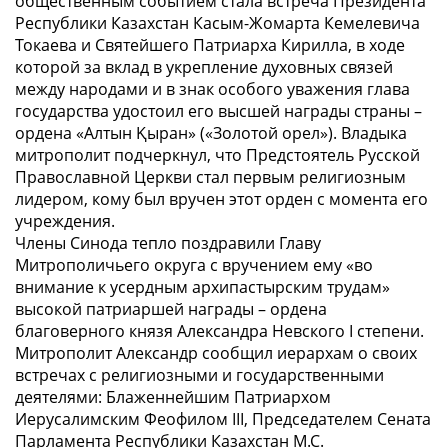
общественным событием стала встреча Президента
Республики Казахстан Касым-Жомарта Кемелевича
Токаева и Святейшего Патриарха Кирилла, в ходе
которой за вклад в укрепление духовных связей
между народами и в знак особого уважения глава
государства удостоил его высшей награды страны –
ордена «Алтын Қыран» («Золотой орел»). Владыка
митрополит подчеркнул, что Предстоятель Русской
Православной Церкви стал первым религиозным
лидером, кому был вручен этот орден с момента его
учреждения.
Члены Синода тепло поздравили Главу
Митрополичьего округа с вручением ему «во
внимание к усердным архипастырским трудам»
высокой патриаршей награды – ордена
благоверного князя Александра Невского I степени.
Митрополит Александр сообщил иерархам о своих
встречах с религиозными и государственными
деятелями: Блаженнейшим Патриархом
Иерусалимским Феофилом III, Председателем Сената
Парламента Республики Казахстан М.С.