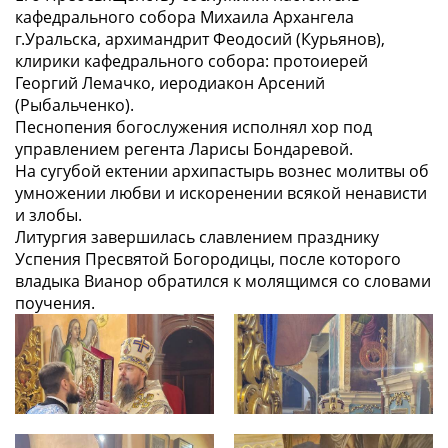
кафедрального собора Михаила Архангела
г.Уральска, архимандрит Феодосий (Курьянов),
клирики кафедрального собора: протоиерей
Георгий Лемачко, иеродиакон Арсений
(Рыбальченко).
Песнопения богослужения исполнял хор под
управлением регента Ларисы Бондаревой.
На сугубой ектении архипастырь вознес молитвы об
умножении любви и искоренении всякой ненависти
и злобы.
Литургия завершилась славлением празднику
Успения Пресвятой Богородицы, после которого
владыка Вианор обратился к молящимся со словами
поучения.