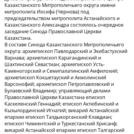
Казахстанского Митрополичьего округа имени
митрополита Иосифа (Чернова) под
председательством митрополита Астанайского и
Казахстанского Александра состоялось очередное
заседание Синода Православной Церкви
Казахстана.
В составе Синода Казахстанского Митрополичьего
округа: архиепископ Павлодарский и Экибастузский
Варнава; архиепископ Карагандинский и
Шахтинский Севастиан; архиепископ Усть-
Каменогорский и Семипалатинский Амфилохий;
архиепископ Кокшетауский и Акмолинский
Варсонофий; архиепископ Петропавловский и
Булаевский Владимир; управляющий делами
Православной Церкви Казахстана епископ
Каскеленский Геннадий; епископ Актюбинский и
Кызылординский Игнатий; викарий Астанайской
епархии епископ Талдыкорганский Клавдиан;
епископ Чимкентский и Туркестанский Хрисанф;
викарий Астанайской епархии епископ Талгарский