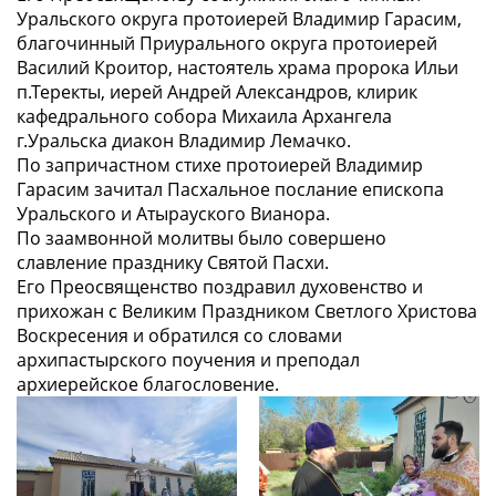
Уральского округа протоиерей Владимир Гарасим,
благочинный Приурального округа протоиерей
Василий Кроитор, настоятель храма пророка Ильи
п.Теректы, иерей Андрей Александров, клирик
кафедрального собора Михаила Архангела
г.Уральска диакон Владимир Лемачко.
По запричастном стихе протоиерей Владимир
Гарасим зачитал Пасхальное послание епископа
Уральского и Атырауского Вианора.
По заамвонной молитвы было совершено
славление празднику Святой Пасхи.
Его Преосвященство поздравил духовенство и
прихожан с Великим Праздником Светлого Христова
Воскресения и обратился со словами
архипастырского поучения и преподал
архиерейское благословение.