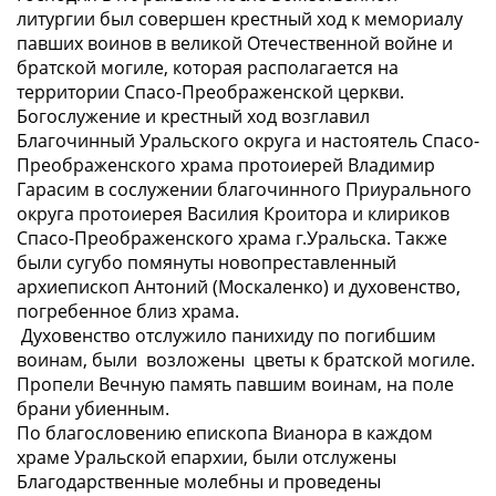
литургии был совершен крестный ход к мемориалу
павших воинов в великой Отечественной войне и
братской могиле, которая располагается на
территории Спасо-Преображенской церкви.
Богослужение и крестный ход возглавил
Благочинный Уральского округа и настоятель Спасо-
Преображенского храма протоиерей Владимир
Гарасим в сослужении благочинного Приурального
округа протоиерея Василия Кроитора и клириков
Спасо-Преображенского храма г.Уральска. Также
были сугубо помянуты новопреставленный
архиепископ Антоний (Москаленко) и духовенство,
погребенное близ храма.
Духовенство отслужило панихиду по погибшим
воинам, были возложены цветы к братской могиле.
Пропели Вечную память павшим воинам, на поле
брани убиенным.
По благословению епископа Вианора в каждом
храме Уральской епархии, были отслужены
Благодарственные молебны и проведены