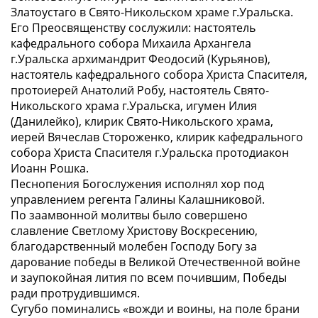
Златоустаго в Свято-Никольском храме г.Уральска.
Его Преосвященству сослужили: настоятель
кафедрального собора Михаила Архангела
г.Уральска архимандрит Феодосий (Курьянов),
настоятель кафедрального собора Христа Спасителя,
протоиерей Анатолий Робу, настоятель Свято-
Никольского храма г.Уральска, игумен Илия
(Данилейко), клирик Свято-Никольского храма,
иерей Вячеслав Стороженко, клирик кафедрального
собора Христа Спасителя г.Уральска протодиакон
Иоанн Рошка.
Песнопения Богослужения исполнял хор под
управлением регента Галины Калашниковой.
По заамвонной молитвы было совершено
славление Светлому Христову Воскресению,
благодарственный молебен Господу Богу за
дарование победы в Великой Отечественной войне
и заупокойная лития по всем почившим, Победы
ради протрудившимся.
Сугубо поминались «вожди и воины, на поле брани