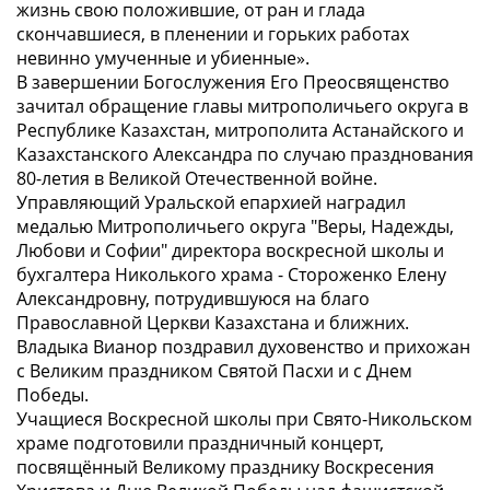
жизнь свою положившие, от ран и глада
скончавшиеся, в пленении и горьких работах
невинно умученные и убиенные».
В завершении Богослужения Его Преосвященство
зачитал обращение главы митрополичьего округа в
Республике Казахстан, митрополита Астанайского и
Казахстанского Александра по случаю празднования
80-летия в Великой Отечественной войне.
Управляющий Уральской епархией наградил
медалью Митрополичьего округа "Веры, Надежды,
Любови и Софии" директора воскресной школы и
бухгалтера Николького храма - Стороженко Елену
Александровну, потрудившуюся на благо
Православной Церкви Казахстана и ближних.
Владыка Вианор поздравил духовенство и прихожан
с Великим праздником Святой Пасхи и с Днем
Победы.
Учащиеся Воскресной школы при Свято-Никольском
храме подготовили праздничный концерт,
посвящённый Великому празднику Воскресения