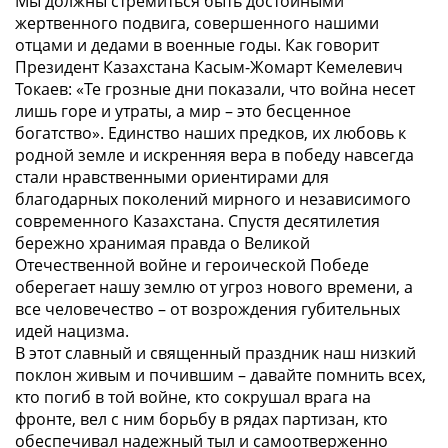
Мы должны стремиться быть достойными
жертвенного подвига, совершенного нашими
отцами и дедами в военные годы. Как говорит
Президент Казахстана Касым-Жомарт Кемелевич
Токаев: «Те грозные дни показали, что война несет
лишь горе и утраты, а мир – это бесценное
богатство». Единство наших предков, их любовь к
родной земле и искренняя вера в победу навсегда
стали нравственными ориентирами для
благодарных поколений мирного и независимого
современного Казахстана. Спустя десятилетия
бережно хранимая правда о Великой
Отечественной войне и героической Победе
оберегает нашу землю от угроз нового времени, а
все человечество – от возрождения губительных
идей нацизма.
В этот славный и священный праздник наш низкий
поклон живым и почившим – давайте помнить всех,
кто погиб в той войне, кто сокрушал врага на
фронте, вел с ним борьбу в рядах партизан, кто
обеспечивал надежный тыл и самоотверженно