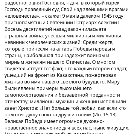
радостного дня Господня, – дня, в который изрек
Господь праведный суд Свой над злейшими врагами
человечества», – скажет 9 мая в далеком 1945 году
приснопамятный Святейший Патриарх Алексий I.
Восемь десятилетий назад закончилась эта
страшная война, унесшая миллионы и миллионы
невинных человеческих жизней. Среди жертв,
которые принесли на алтарь Победы народы и
страны, наибольшая принадлежит воинам и
мирным жителям нашего Отечества. О многом
свидетельствует тот факт, что каждый второй солдат,
ушедший на фронт из Казахстана, пожертвовал
жизнью во имя нашего светлого будущего. Миру
были явлены примеры высочайшего
самопожертвования и беззаветной преданности
отечеству; миллионы мужчин и женщин исполнили
завет Христов: «Нет больше той любви, как если кто
положит душу свою за друзей своих» (Ин. 15:13).
Великая Победа имеет огромное духовно-
нравственное значение для всех нас, ныне живущих.