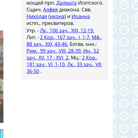
мощей прп.
Далмата
Исетского.
Сщмч.
Алфея
диакона. Свв.
Николая
(
икона
) и
Иоанна
испп., пресвитеров.
Утр. -
Лк., 106 зач., XXI, 12-19.
Лит. -
2 Кор., 167 зач., I, 1-7.
Мф.,
88 зач., XXI, 43-46.
Блгвв. кнн.:
Рим., 99 зач., VIII, 28-39.
Ин., 52
зач., XV, 17 - XVI, 2.
Мц.:
2 Кор.,
181 зач., VI, 1-10.
Лк., 33 зач., VII,
36-50
.