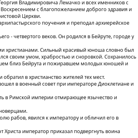
 Георгия Владимировича Лемачко и всех именников с
 Воскресением с благопожеланием доброго здравия и
ристовой Церкви.
архипастырского поучения и преподал архиерейское
го - четвертого веков. Он родился в Бейруте, городе у
ми христианами. Сильный красивый юноша словно был
ялся своим умом, храбростью и сноровкой. Сохранилось
вшем близ Бейрута и пожиравшем молодых юношей и
и обратил в христианство жителей тех мест.
 вошел в военный совет при императоре Диоклетиане и
ить в Римской империи отмирающее язычество и
иноверцами.
олю рабов, явился к императору и обличил его в
от Христа император приказал подвергнуть воина