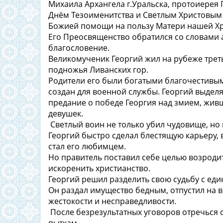
Михаила Архангела г.Уральска, протоиерея
Днём Тезоименитства и Светлым Христовым
Божией помощи на пользу Матери нашей Х
Его Преосвященство обратился со словами 
благословение.
Великомученик Георгий жил на рубеже третье
подножья Ливанских гор.
Родители его были богатыми благочестивы
создан для военной службы. Георгий выдел
предание о победе Георгия над змием, жи
девушек.
Светлый воин не только убил чудовище, но 
Георгий быстро сделал блестящую карьеру,
стал его любимцем.
Но правитель поставил себе целью возрод
искоренить христианство.
Георгий решил разделить свою судьбу с ед
Он раздал имущество бедным, отпустил на в
жестокости и несправедливости.
После безрезультатных уговоров отречься 