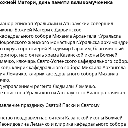
Божией Матери, день памяти великомученика
анор епископ Уральский и Атырауский совершил
 иконы Божией Матери с.Дарьинское
 кафедрального собора Михаила Архангела г.Уральска
Покровского женского монастыря г.Уральска архимандр
го округа протоиерей Владимир Гарасим, благочинный
роитор, настоятель храма Казанской иконы Божией
мачко, ключарь Свято-Успенского кафедрального собор
ков), клирик кафедрального собора Михаила Архангела
вич Лемачко, клирик кафедрального собора Михаила
ачко.
д управлением регента Людмилы Лемачко.
е епископа Уральского и Атырауского Вианора зачитал
авление празднику Святой Пасхи и Святому
нство поздравил настоятеля Казанской иконы Божией
 Леонидовича Лемачко и клирика кафедрального собора