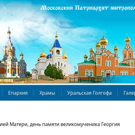
Епархия
Храмы
Уральская Голгофа
Гале
ией Матери, день памяти великомученика Георгия