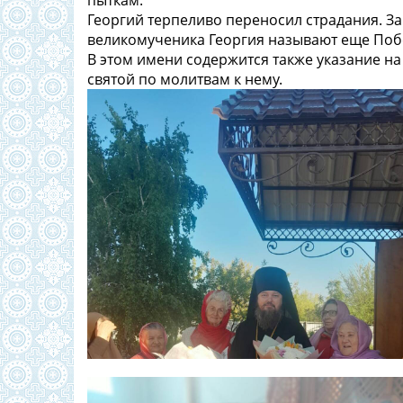
пыткам.
Георгий терпеливо переносил страдания. За
великомученика Георгия называют еще По
В этом имени содержится также указание н
святой по молитвам к нему.