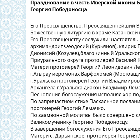
Празднование в честь Иверской иконы 
Георгия Победоносца
Его Преосвященство, Преосвященнейший Ви
Божественную литургию в храме Казанской
Его Преосвященству сослужили: настоятель
архимандрит Феодосий (Курьянов), клирик 
Дионисий (Козулев),благочинный Уральско
Приурального округа протоиерей Василий К
Матери протоиерей Георгий Леонидович Ле
г.Атырау иеромонах Варфоломей (Мостовщи
г.Уральска протоиерей Георгий Владимиро
Архангела г.Уральска диакон Владимир Лем
Песнопения богослужения исполнял хор по
По запричастном стихе Пасхальное послани
протоиерей Георгий Лемачко.
По заамвонной молитвы было совершено сл
Великомученику Георгию Победоносцу.
В завершении богослужения Его Преосвяще
Матери с. Дарьинское, протоиерея Георгия