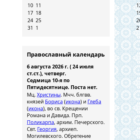
10
11
1
17
18
1
24
25
2
31
1
2
Православный календарь
6 августа 2026 г. ( 24 июля
ст.ст.), четверг.
Седмица 10-я по
Пятидесятнице.
Поста нет.
Мц.
Христины
. Мчч. блгвв.
князей
Бориса
(
икона
) и
Глеба
(
икона
), во св. Крещении
Романа и Давида. Прп.
Поликарпа
, архим. Печерского.
Свт.
Георгия
, архиеп.
Могилевского. Обретение