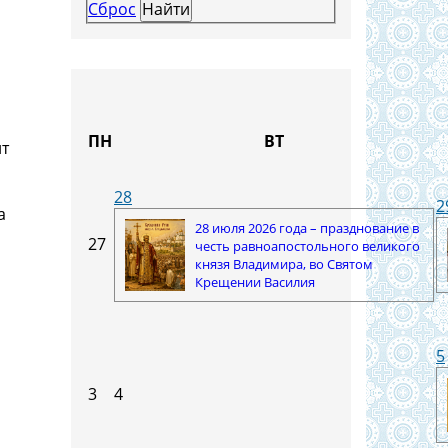
Сброс
ПН
ВТ
ит
28
2
а
28 июля 2026 года – празднование в
27
честь равноапостольного великого
князя Владимира, во Святом
Крещении Василия
5
3
4