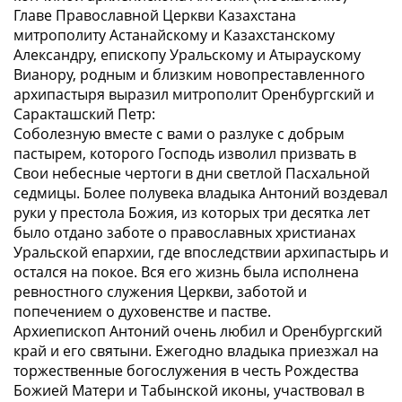
Главе Православной Церкви Казахстана
митрополиту Астанайскому и Казахстанскому
Александру, епископу Уральскому и Атыраускому
Вианору, родным и близким новопреставленного
архипастыря выразил митрополит Оренбургский и
Саракташский Петр:
Соболезную вместе с вами о разлуке с добрым
пастырем, которого Господь изволил призвать в
Свои небесные чертоги в дни светлой Пасхальной
седмицы. Более полувека владыка Антоний воздевал
руки у престола Божия, из которых три десятка лет
было отдано заботе о православных христианах
Уральской епархии, где впоследствии архипастырь и
остался на покое. Вся его жизнь была исполнена
ревностного служения Церкви, заботой и
попечением о духовенстве и пастве.
Архиепископ Антоний очень любил и Оренбургский
край и его святыни. Ежегодно владыка приезжал на
торжественные богослужения в честь Рождества
Божией Матери и Табынской иконы, участвовал в