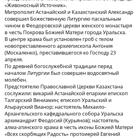
«Живоносный Источник».
Митрополит Астанайский и Казахстанский Александр
совершил Божественную Литургию пасхальным
чином в Феодоровской церкви женского монастыря
в честь Покрова Божией Матери города Уральска.
В центре храма был установлен гроб с телом
новопреставленного архиепископа Антония
(Москаленко), преставившегося ко Господу 23
апреля.
По древней богослужебной традиции перед
началом Литургии был совершен водосвятный
молебен.
Предстоятелю Православной Церкви Казахстана
сослужили: викарий Астанайской епархии епископ
Талгарский Вениамин; епископ Уральский и
Атырауский Вианор; настоятель Михаило-
Архангельского кафедрального собора Уральска
архимандрит Феодосий (Курьянов); настоятель
алма-атинского храма в честь иконы Божией Матери
«Всех скорбящих Радость» протоиерей Евгений