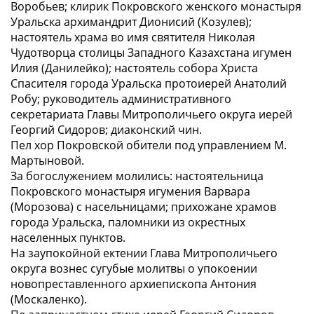
Воробьев; клирик Покровского женского монастыря
Уральска архимандрит Дионисий (Козулев);
настоятель храма во имя святителя Николая
Чудотворца столицы Западного Казахстана игумен
Илия (Данилейко); настоятель собора Христа
Спасителя города Уральска протоиерей Анатолий
Робу; руководитель административного
секретариата Главы Митрополичьего округа иерей
Георгий Сидоров; диаконский чин.
Пел хор Покровской обители под управлением М.
Мартыновой.
За богослужением молились: настоятельница
Покровского монастыря игумения Варвара
(Морозова) с насельницами; прихожане храмов
города Уральска, паломники из окрестных
населенных пунктов.
На заупокойной ектении Глава Митрополичьего
округа вознес сугубые молитвы о упокоении
новопреставленного архиепископа Антония
(Москаленко).