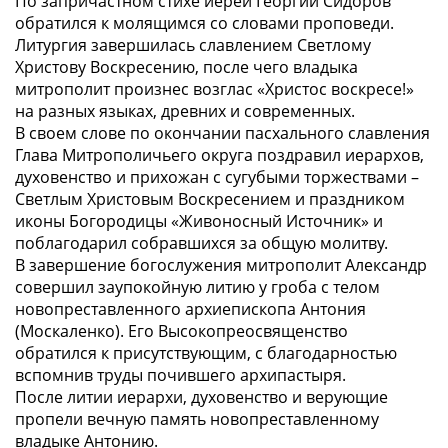
По запричастном стихе иерей Георгий Сидоров
обратился к молящимся со словами проповеди.
Литургия завершилась славлением Светлому
Христову Воскресению, после чего владыка
митрополит произнес возглас «Христос воскресе!»
на разных языках, древних и современных.
В своем слове по окончании пасхального славления
Глава Митрополичьего округа поздравил иерархов,
духовенство и прихожан с сугубыми торжествами –
Светлым Христовым Воскресением и праздником
иконы Богородицы «Живоносный Источник» и
поблагодарил собравшихся за общую молитву.
В завершение богослужения митрополит Александр
совершил заупокойную литию у гроба с телом
новопреставленного архиепископа Антония
(Москаленко). Его Высокопреосвященство
обратился к присутствующим, с благодарностью
вспомнив труды почившего архипастыря.
После литии иерархи, духовенство и верующие
пропели вечную память новопреставленному
владыке Антонию.