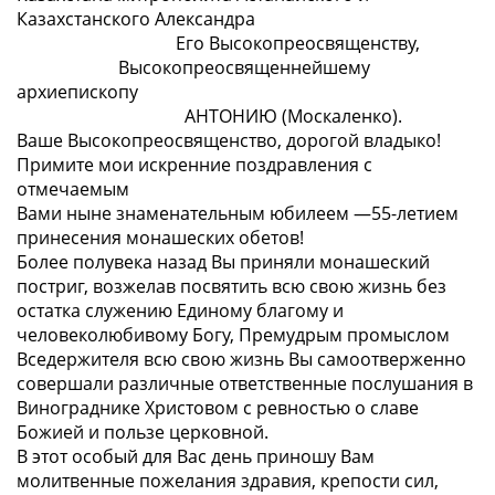
Казахстанского Александра
Его Высокопреосвященству,
Высокопреосвященнейшему
архиепископу
АНТОНИЮ (Москаленко).
Ваше Высокопреосвященство, дорогой владыко!
Примите мои искренние поздравления с
отмечаемым
Вами ныне знаменательным юбилеем —55-летием
принесения монашеских обетов!
Более полувека назад Вы приняли монашеский
постриг, возжелав посвятить всю свою жизнь без
остатка служению Единому благому и
человеколюбивому Богу, Премудрым промыслом
Вседержителя всю свою жизнь Вы самоотверженно
совершали различные ответственные послушания в
Винограднике Христовом с ревностью о славе
Божией и пользе церковной.
В этот особый для Вас день приношу Вам
молитвенные пожелания здравия, крепости сил,