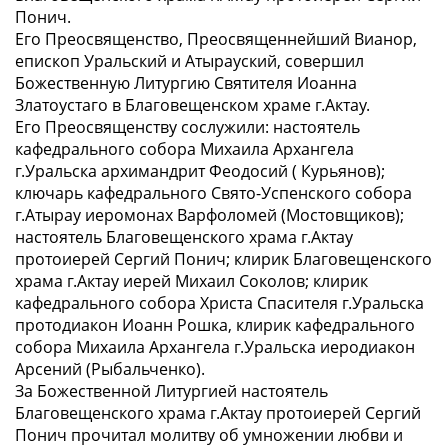
Понич.
Его Преосвященство, Преосвященнейший Вианор,
епископ Уральский и Атырауский, совершил
Божественную Литургию Святителя Иоанна
Златоустаго в Благовещенском храме г.Актау.
Его Преосвященству сослужили: настоятель
кафедрального собора Михаила Архангела
г.Уральска архимандрит Феодосий ( Курьянов);
ключарь кафедрального Свято-Успенского собора
г.Атырау иеромонах Варфоломей (Мостовщиков);
настоятель Благовещенского храма г.Актау
протоиерей Сергий Понич; клирик Благовещенского
храма г.Актау иерей Михаил Соколов; клирик
кафедрального собора Христа Спасителя г.Уральска
протодиакон Иоанн Рошка, клирик кафедрального
собора Михаила Архангела г.Уральска иеродиакон
Арсений (Рыбальченко).
За Божественной Литургией настоятель
Благовещенского храма г.Актау протоиерей Сергий
Понич прочитал молитву об умножении любви и