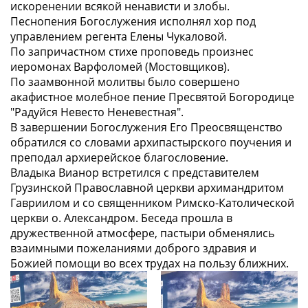
искоренении всякой ненависти и злобы.
Песнопения Богослужения исполнял хор под
управлением регента Елены Чукаловой.
По запричастном стихе проповедь произнес
иеромонах Варфоломей (Мостовщиков).
По заамвонной молитвы было совершено
акафистное молебное пение Пресвятой Богородице
"Радуйся Невесто Неневестная".
В завершении Богослужения Его Преосвященство
обратился со словами архипастырского поучения и
преподал архиерейское благословение.
Владыка Вианор встретился с представителем
Грузинской Православной церкви архимандритом
Гавриилом и со священником Римско-Католической
церкви о. Александром. Беседа прошла в
дружественной атмосфере, пастыри обменялись
взаимными пожеланиями доброго здравия и
Божией помощи во всех трудах на пользу ближних.