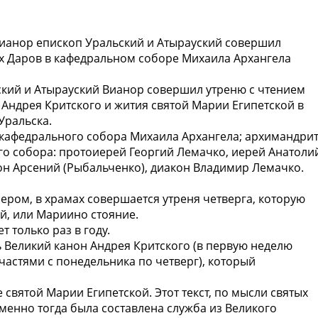
анор епископ Уральский и Атырауский совершил
 Даров в кафедральном соборе Михаила Архангела
ский и Атырауский Вианор совершил утреню с чтением
Андрея Критского и жития святой Марии Египетской в
Уральска.
 кафедрального собора Михаила Архангела; архимандри
го собора: протоиерей Георгий Лемачко, иерей Анатоли
он Арсений (Рыбальченко), диакон Владимир Лемачко.
чером, в храмах совершается утреня четверга, которую
й, или Мариино стояние.
 только раз в году.
 Великий канон Андрея Критского (в первую неделю
частями с понедельника по четверг), который
святой Марии Египетской. Этот текст, по мысли святых
 именно тогда была составлена служба из Великого