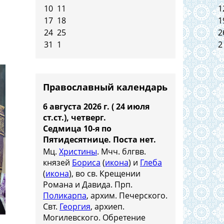
10
11
1
17
18
1
24
25
2
31
1
2
Православный календарь
6 августа 2026 г. ( 24 июля
ст.ст.), четверг.
Седмица 10-я по
Пятидесятнице.
Поста нет.
Мц.
Христины
. Мчч. блгвв.
князей
Бориса
(
икона
) и
Глеба
(
икона
), во св. Крещении
Романа и Давида. Прп.
Поликарпа
, архим. Печерского.
Свт.
Георгия
, архиеп.
Могилевского. Обретение