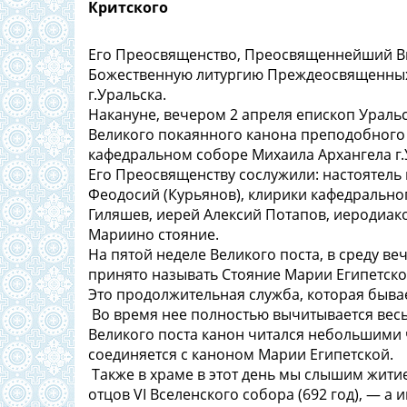
Критского
Его Преосвященство, Преосвященнейший Ви
Божественную литургию Преждеосвященных
г.Уральска.
Накануне, вечером 2 апреля епископ Ураль
Великого покаянного канона преподобного 
кафедральном соборе Михаила Архангела г.
Его Преосвященству сослужили: настоятель
Феодосий (Курьянов), клирики кафедрально
Гиляшев, иерей Алексий Потапов, иеродиак
Мариино стояние.
На пятой неделе Великого поста, в среду ве
принято называть Стояние Марии Египетско
Это продолжительная служба, которая бывает
Во время нее полностью вычитывается весь
Великого поста канон читался небольшими 
соединяется с каноном Марии Египетской.
Также в храме в этот день мы слышим житие 
отцов VI Вселенского собора (692 год), — а