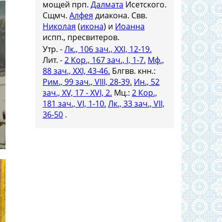
мощей прп.
Далмата
Исетского.
Сщмч.
Алфея
диакона. Свв.
Николая
(
икона
) и
Иоанна
испп., пресвитеров.
Утр. -
Лк., 106 зач., XXI, 12-19.
Лит. -
2 Кор., 167 зач., I, 1-7.
Мф.,
88 зач., XXI, 43-46.
Блгвв. кнн.:
Рим., 99 зач., VIII, 28-39.
Ин., 52
зач., XV, 17 - XVI, 2.
Мц.:
2 Кор.,
181 зач., VI, 1-10.
Лк., 33 зач., VII,
36-50
.