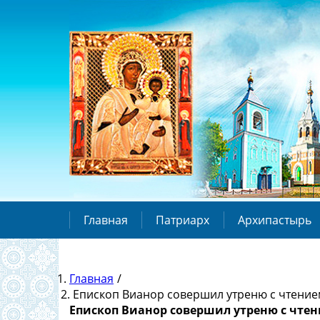
Главная
Патриарх
Архипастырь
Главная
/
Епископ Вианор совершил утреню с чтение
Епископ Вианор совершил утреню с чте