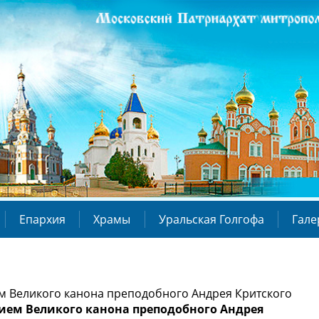
Епархия
Храмы
Уральская Голгофа
Гале
м Великого канона преподобного Андрея Критского
нием Великого канона преподобного Андрея