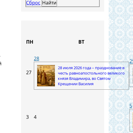
Сброс
ПН
ВТ
т
28
2
й
28 июля 2026 года – празднование в
27
честь равноапостольного великого
князя Владимира, во Святом
Крещении Василия
5
3
4