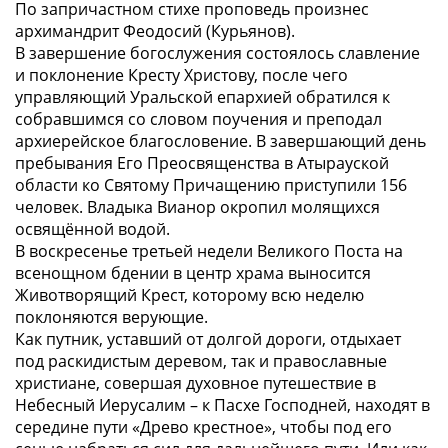
По запричастном стихе проповедь произнес
архимандрит Феодосий (Курьянов).
В завершение богослужения состоялось славление
и поклонение Кресту Христову, после чего
управляющий Уральской епархией обратился к
собравшимся со словом поучения и преподал
архиерейское благословение. В завершающий день
пребывания Его Преосвященства в Атырауской
области ко Святому Причащению приступили 156
человек. Владыка Вианор окропил молящихся
освящённой водой.
В воскресенье третьей недели Великого Поста на
всенощном бдении в центр храма выносится
Животворящий Крест, которому всю неделю
поклоняются верующие.
Как путник, уставший от долгой дороги, отдыхает
под раскидистым деревом, так и православные
христиане, совершая духовное путешествие в
Небесный Иерусалим – к Пасхе Господней, находят в
середине пути «Древо крестное», чтобы под его