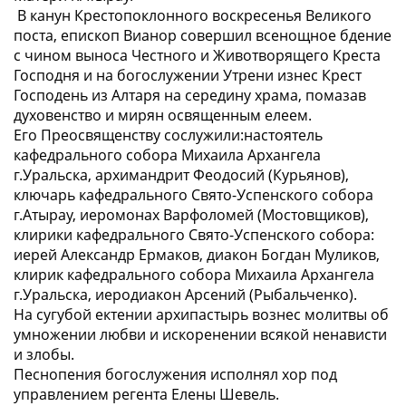
В канун Крестопоклонного воскресенья Великого
поста, епископ Вианор совершил всенощное бдение
с чином выноса Честного и Животворящего Креста
Господня и на богослужении Утрени изнес Крест
Господень из Алтаря на середину храма, помазав
духовенство и мирян освященным елеем.
Его Преосвященству сослужили:настоятель
кафедрального собора Михаила Архангела
г.Уральска, архимандрит Феодосий (Курьянов),
ключарь кафедрального Свято-Успенского собора
г.Атырау, иеромонах Варфоломей (Мостовщиков),
клирики кафедрального Свято-Успенского собора:
иерей Александр Ермаков, диакон Богдан Муликов,
клирик кафедрального собора Михаила Архангела
г.Уральска, иеродиакон Арсений (Рыбальченко).
На сугубой ектении архипастырь вознес молитвы об
умножении любви и искоренении всякой ненависти
и злобы.
Песнопения богослужения исполнял хор под
управлением регента Елены Шевель.