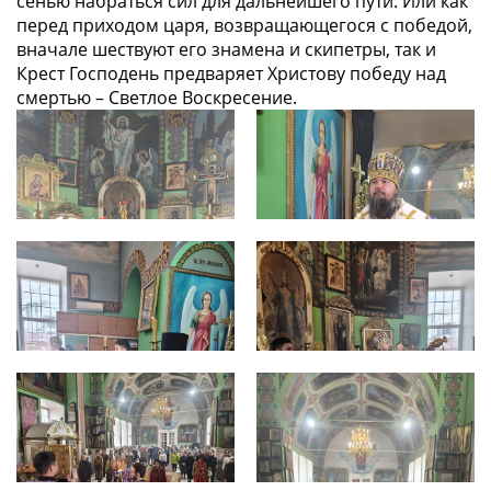
сенью набраться сил для дальнейшего пути. Или как
перед приходом царя, возвращающегося с победой,
вначале шествуют его знамена и скипетры, так и
Крест Господень предваряет Христову победу над
смертью – Светлое Воскресение.