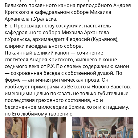
Великого покаянного канона преподобного Андрея
Критского в кафедральном соборе Михаила
Архангела г.Уральска.
Его Преосвященству сослужили: настоятель
кафедрального собора Михаила Архангела
г.Уральска, архимандрит Феодосий (Курьянов),
клирики кафедрального собора.
Покаянный великий канон — сочинение
святителя Андрея Критского, жившего в конце
седьмого века от Р.Х. По своему содержанию канон
— сокровенная беседа с собственной душой. По
форме — античная ритмическая проза. Он
изобилует примерами из Ветхого и Нового Заветов,
имеющими целью показать не только губительные
последствия греховного состояния, но и
бесконечное милосердие Божие, хотя и к падшему,
но Его любимому творению.