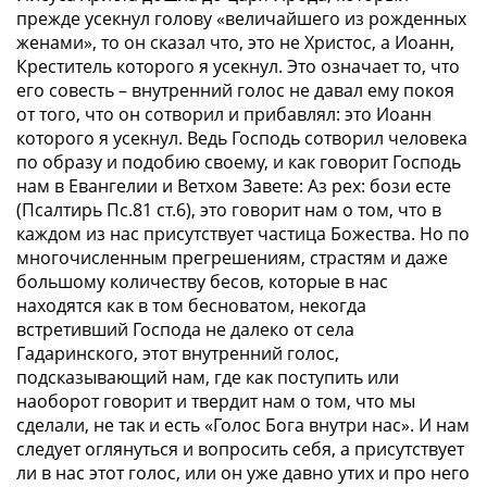
прежде усекнул голову «величайшего из рожденных
женами», то он сказал что, это не Христос, а Иоанн,
Креститель которого я усекнул. Это означает то, что
его совесть – внутренний голос не давал ему покоя
от того, что он сотворил и прибавлял: это Иоанн
которого я усекнул. Ведь Господь сотворил человека
по образу и подобию своему, и как говорит Господь
нам в Евангелии и Ветхом Завете: Аз рех: бози есте
(Псалтирь Пс.81 ст.6), это говорит нам о том, что в
каждом из нас присутствует частица Божества. Но по
многочисленным прегрешениям, страстям и даже
большому количеству бесов, которые в нас
находятся как в том бесноватом, некогда
встретивший Господа не далеко от села
Гадаринского, этот внутренний голос,
подсказывающий нам, где как поступить или
наоборот говорит и твердит нам о том, что мы
сделали, не так и есть «Голос Бога внутри нас». И нам
следует оглянуться и вопросить себя, а присутствует
ли в нас этот голос, или он уже давно утих и про него