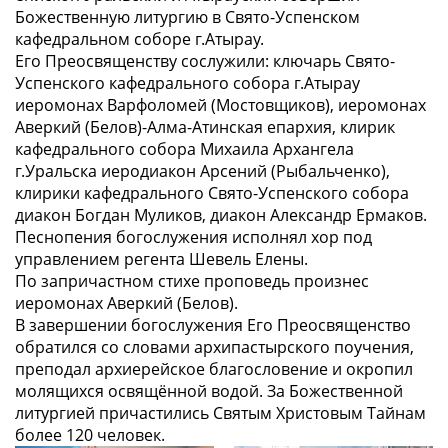
Божественную литургию в Свято-Успенском
кафедральном соборе г.Атырау.
Его Преосвященству сослужили: ключарь Свято-
Успенского кафедрального собора г.Атырау
иеромонах Варфоломей (Мостовщиков), иеромонах
Аверкий (Белов)-Алма-Атинская епархия, клирик
кафедрального собора Михаила Архангела
г.Уральска иеродиакон Арсений (Рыбальченко),
клирики кафедрального Свято-Успенского собора
диакон Богдан Муликов, диакон Александр Ермаков.
Песнопения богослужения исполнял хор под
управлением регента Шевель Елены.
По запричастном стихе проповедь произнес
иеромонах Аверкий (Белов).
В завершении богослужения Его Преосвященство
обратился со словами архипастырского поучения,
преподал архиерейское благословение и окропил
молящихся освящённой водой. За Божественной
литургией причастились Святым Христовым Тайнам
более 120 человек.