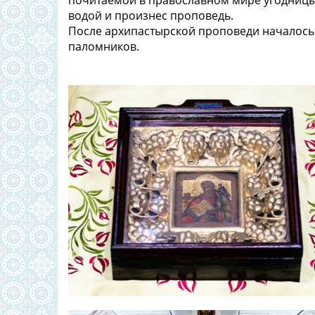
почитаемой в православном мире угодницы
водой и произнес проповедь.
После архипастырской проповеди началось
паломников.