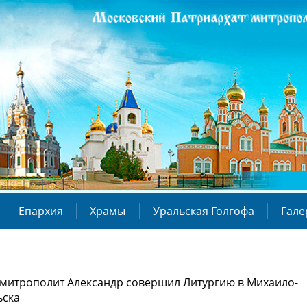
Епархия
Храмы
Уральская Голгофа
Гале
, митрополит Александр совершил Литургию в Михаило-
ьска