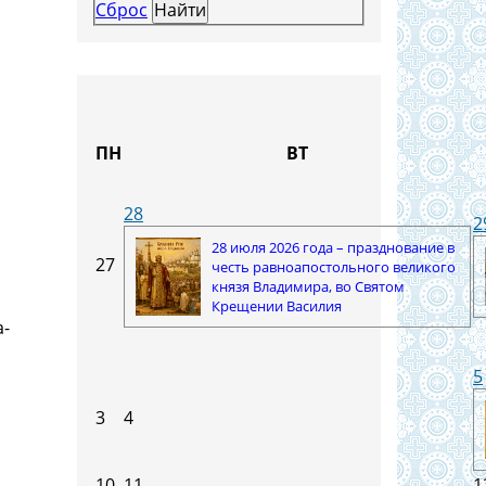
Сброс
ПН
ВТ
28
2
28 июля 2026 года – празднование в
27
честь равноапостольного великого
князя Владимира, во Святом
Крещении Василия
а-
5
3
4
10
11
1