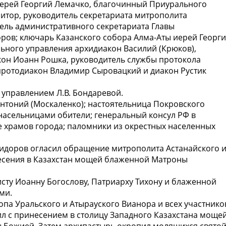
иерей Георгий Лемачко, благочинный Приурального
итор, руководитель секретариата митрополита
ель административного секретариата Главы
ров; ключарь Казанского собора Алма-Аты иерей Георг
льного управления архидиакон Василий (Крюков),
кон Иоанн Рошка, руководитель службы протокола
протодиакон Владимир Сыровацкий и диакон Рустик
 управлением Л.В. Бондаревой.
нтоний (Москаленко); настоятельница Покровского
насельницами обители; генеральный консул РФ в
не храмов города; паломники из окрестных населенных
Сидоров огласил обращение митрополита Астанайского 
несения в Казахстан мощей блаженной Матроны
сту Иоанну Богослову, Патриарху Тихону и блаженной
ми.
па Уральского и Атырауского Вианора и всех участнико
л с принесением в столицу Западного Казахстана моще