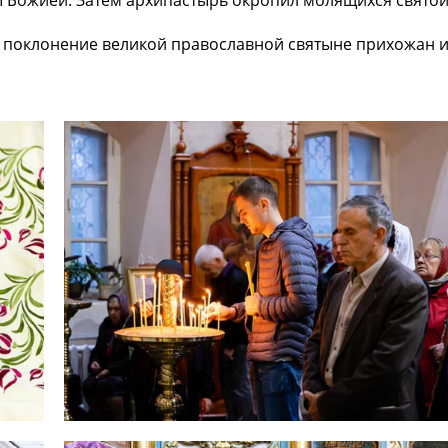
 Божией. Затем архипастырь окропил молящихся свято
 поклонение великой православной святыне прихожан 