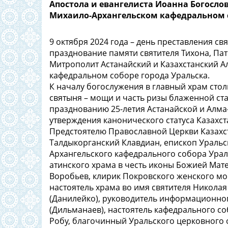
Апостола и евангелиста Иоанна Богосло
Михаило-Архангельском кафедральном 
9 октября 2024 года – день преставления св
празднование памяти святителя Тихона, Пат
Митрополит Астанайский и Казахстанский 
кафедральном соборе города Уральска.
К началу богослужения в главный храм сто
святыня – мощи и часть ризы блаженной с
празднованию 25-летия Астанайской и Алма
утверждения канонического статуса Казахс
Предстоятелю Православной Церкви Казахст
Талдыкорганский Клавдиан, епископ Уральс
Архангельского кафедрального собора Урал
атинского храма в честь иконы Божией Мат
Воробьев, клирик Покровского женского мо
настоятель храма во имя святителя Никола
(Данилейко), руководитель информационно
(Дильманаев), настоятель кафедрального с
Робу, благочинный Уральского церковного 