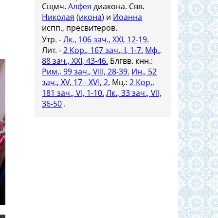
й
Сщмч.
Алфея
диакона. Свв.
Николая
(
икона
) и
Иоанна
и
испп., пресвитеров.
Утр. -
Лк., 106 зач., XXI, 12-19.
Лит. -
2 Кор., 167 зач., I, 1-7.
Мф.,
88 зач., XXI, 43-46.
Блгвв. кнн.:
Рим., 99 зач., VIII, 28-39.
Ин., 52
зач., XV, 17 - XVI, 2.
Мц.:
2 Кор.,
181 зач., VI, 1-10.
Лк., 33 зач., VII,
36-50
.