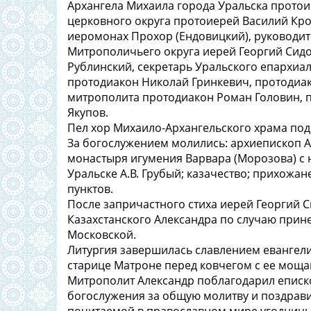
Архангела Михаила города Уральска прото
церковного округа протоиерей Василий Кро
иеромонах Прохор (Ендовицкий), руководит
Митрополичьего округа иерей Георгий Сидо
Рублинский, секретарь Уральского епархиа
протодиакон Николай Гринкевич, протодиа
митрополита протодиакон Роман Головин, 
Якупов.
Пел хор Михаило-Архангельского храма под
За богослужением молились: архиепископ А
монастыря игумения Варвара (Морозова) с 
Уральске А.В. Грубый; казачество; прихожа
пунктов.
После запричастного стиха иерей Георгий 
Казахстанского Александра по случаю при
Московской.
Литургия завершилась славлением евангели
старице Матроне перед ковчегом с ее моща
Митрополит Александр поблагодарил еписко
богослужения за общую молитву и поздрави