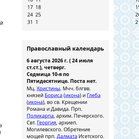
17
18
1
24
25
2
31
1
2
ий
Православный календарь
6 августа 2026 г. ( 24 июля
ст.ст.), четверг.
Седмица 10-я по
Пятидесятнице.
Поста нет.
Мц.
Христины
. Мчч. блгвв.
и
князей
Бориса
(
икона
) и
Глеба
(
икона
), во св. Крещении
Романа и Давида. Прп.
Поликарпа
, архим. Печерского.
Свт.
Георгия
, архиеп.
в
Могилевского. Обретение
й
мощей прп.
Далмата
Исетского.