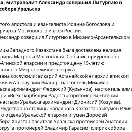
ва, митрополит Александр совершил Литургию в
соборе Уральска
ятого апостола и евангелиста Иоанна Богослова и
риарха Московского и всея России.
Александр совершил Литургию в Михаило-Архангельском
лицы Западного Казахстана была доставлена великая
тарицы Матроны Московской. Событие приурочено к
-Атинской епархии и предстоящему 15-летию
танского Митрополичьего округа.
ана сослужили: викарий Астанайской епархии епископ
кий и Атырауский Вианор, настоятель Михаило-
ьска архимандрит Феодосий (Курьянов), настоятель алм
ери «Всех скорбящих Радость» протоиерей Евгений
настыря Уральска архимандрит Дионисий (Козулев),
я Чудотворца столицы Западного Казахстана игумен Илия
го отдела Уральской епархии игумен Дорофей
обора Христа Спасителя Уральска протоиерей Анатолий
округа протоиерей Владимир Гарасим, клирик собора