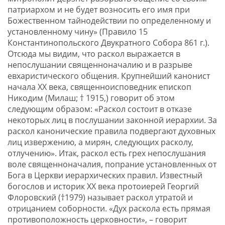
патриархом и не будет возносить его имя при
Божественном тайнодействии по определенному и
установленному чину» (Правило 15
Константинопольского Двукратного Собора 861 г.).
Отсюда мы видим, что раскол выражается в
непослушании священноначалию и в разрыве
евхаристического общения. Крупнейший канонист
начала XX века, священноисповедник епископ
Никодим (Милаш; † 1915,) говорит об этом
следующим образом: «Раскол состоит в отказе
некоторых лиц в послушании законной иерархии. За
раскол канонические правила подвергают духовных
лиц извержению, а мирян, следующих расколу,
отлучению». Итак, раскол есть грех непослушания
воле священноначалия, попрание установленных от
Бога в Церкви иерархических правил. Известный
богослов и историк ХХ века протоиерей Георгий
Флоровский (†1979) называет раскол утратой и
отрицанием соборности. «Дух раскола есть прямая
противоположность церковности», – говорит