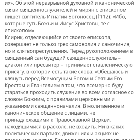
их». Об этой неразрывной духовной и канонической
связи священнослужителей и мирян с епископом
пишет святитель Игнатий Богоносец (†112): «Ибо,
которые суть Божьи и Иисус Христовы, те с
епископом».
Клирик, отделяющийся от своего епископа,
совершает не только грех самоволия и самочиния,
но и клятвопреступления. Перед рукоположением в
священный сан будущий священнослужитель –
диакон или пресвитер – принимает ставленическую
присягу, в которой есть такие слова: «Обещаюсь и
клянусь перед Всемогущим Богом и Святым Его
Крестом и Евангелием в том, что всемерно буду
стараться проходить служение во всем согласное со
словом Божиим, с правилами церковными и
указаниями священноначалия. В молитвенное и
каноническое общение с лицами, не
принадлежащими к Православной Церкви,
находящимися в расколе, не входить. Ни в каких
политических партиях, движениях и акциях не