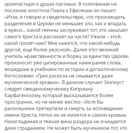
архипастыря о душах пасомых. В толковании на
послание апостола Павла к Ефесянам он пишет:
«Итак, я говорю и свидетельствую, что производить
разделения в Церкви не меньшее зло, как и впадать
в ереси… какой геенны заслуживает тот, кто закалает
самого Христа и рассекает на части? Ужели – этой,
какой грозят нам? Мне кажется, что какой-нибудь
другой, еще более ужасной». Далее этот великий
учитель нравственности и борец за единство Церкви
произносит уже цитированные нами ранее слова,
вошедшие в учебники по истории и догматическому
богословию: «Грех раскола не смывается даже
мученической кровью». В данном случает Златоуст
следует священномученику Киприану
Карфагенскому, который высказывается более
пространно, но не менее жестко: «Хотя бы
раскольники претерпели и смерть за исповедание
имени Христа, пятно их не омоется и самою кровью.
Неизгладимая и тяжкая вина раздора не очищается
даже страданием. Не может быть мучеником тот, кто