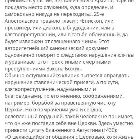
принимать участия. Без воли своего Архипастыря не
покидать место служения, куда определен, и
самовольно никуда не переходить». 25-е
Апостольское правило гласит: «Епископ, или
пресвитер, или диакон, в блудодеянии, или в
клятвопреступлении, или в татьбе обличенный, да
будет извержен от священнаго чина». Этот
авторитетнейший канонический документ
однозначно говорит о следствиях нарушения клятвы
и уравнивает этот грех с иными смертными
преступлениями Закона Божия.
Обычно оступившийся клирик пытается оправдать
нарушение ставленической присяги, а по сути,
клятвопреступление, надуманными и
благовидными, по его мнению, соображениями,
например, борьбой за нравственную чистоту
Церкви. Но в помрачении ума и сердца,
ослепленный гордыней, такой человек не понимает,
что он уже поставил себя вне Церкви. Здесь уместно
привести цитату блаженного Августина (†430):
«Отделяющийся от общения с Церковью, хотя жизнь