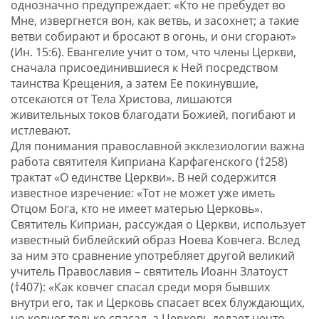
однозначно предупреждает: «Кто не пребудет во
Мне, извергнется вон, как ветвь, и засохнет; а такие
ветви собирают и бросают в огонь, и они сгорают»
(Ин. 15:6). Евангелие учит о том, что члены Церкви,
сначала присоединившиеся к Ней посредством
таинства Крещения, а затем Ее покинувшие,
отсекаются от Тела Христова, лишаются
живительных токов благодати Божией, погибают и
истлевают.
Для понимания православной экклезиологии важна
работа святителя Киприана Карфагенского (†258)
трактат «О единстве Церкви». В ней содержится
известное изречение: «Тот не может уже иметь
Отцом Бога, кто не имеет матерью Церковь».
Святитель Киприан, рассуждая о Церкви, использует
известный библейский образ Ноева Ковчега. Вслед
за ним это сравнение употребляет другой великий
учитель Православия – святитель Иоанн Златоуст
(†407): «Как ковчег спасал среди моря бывших
внутри его, так и Церковь спасает всех блуждающих,
но ковчег только спасал, а Церковь делает нечто