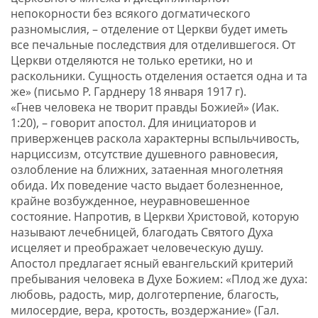
непокорности без всякого догматического
разномыслия, – отделение от Церкви будет иметь
все печальные последствия для отделившегося. От
Церкви отделяются не только еретики, но и
раскольники. Сущность отделения остается одна и та
же» (письмо Р. Гарднеру 18 января 1917 г).
«Гнев человека не творит правды Божией» (Иак.
1:20), – говорит апостол. Для инициаторов и
приверженцев раскола характерны вспыльчивость,
нарциссизм, отсутствие душевного равновесия,
озлобление на ближних, затаенная многолетняя
обида. Их поведение часто выдает болезненное,
крайне возбужденное, неуравновешенное
состояние. Напротив, в Церкви Христовой, которую
называют лечебницей, благодать Святого Духа
исцеляет и преображает человеческую душу.
Апостол предлагает ясный евангельский критерий
пребывания человека в Духе Божием: «Плод же духа:
любовь, радость, мир, долготерпение, благость,
милосердие, вера, кротость, воздержание» (Гал.