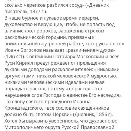
сколько черепков разбился сосуд» («Дневник
писателя», 1877 г.).
В наше бурное и лукавое время иерархи,
духовенство и верующие, чтобы не попасть под
влияние лжепророков, зараженных грехом
раскольнической гордыни, призваны к
внимательной внутренней работе, которую апостол
Иоанн Богослов называет «различением духов»
(1Ин 4:1). Святейший Патриарх Московский и всея
Руси Кирилл предупреждает от прельщения
лукавыми доводами расколоучителей: «Никакими
аргументами, никакой человеческой мудростью,
никакими человеческими идеалами нельзя
оправдать раскол, потому что раскол – это
нарушение слов Господа о единстве Его наследия».
По слову святого праведного Иоанна
Кронштадтского, «все сословие священников
должно быть светом Церкви» (Дневник, 1856 г).
Хотел бы выразить уверенность, что духовенство
Митрополичьего округа Русской Православной