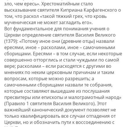
зло, чем ересь». Хрестоматийным стало
высказывание святителя Киприана Карфагенского о
том, что раскол «такой тяжкий грех, что кровь
мученическая не может загладить его».
Вот фундаментальное для понимания учения о
Церкви определение святителя Василия Великого
(†379): «Потому иное они (древние отцы) назвали
ересями, иное – расколами, иное – самочинными
сборищами. Ересями – в том случае, если некоторые
совершенно отторглись и стали чуждыми по самой
вере; расколами – если расходятся с другими во
мнениях по неким церковным причинам и таким
вопросам, которые можно разрешить; а
самочинными сборищами назвали те собрания,
которые составляют вышедшие из послушания
пресвитеры или епископы и малограмотный народ»
(Правило 1 святителя Василия Великого). Этот
важнейший канонический документ позволяет не
только квалифицировать все случаи отпадения от
Церкви, но и обозначить пути к воссоединению с