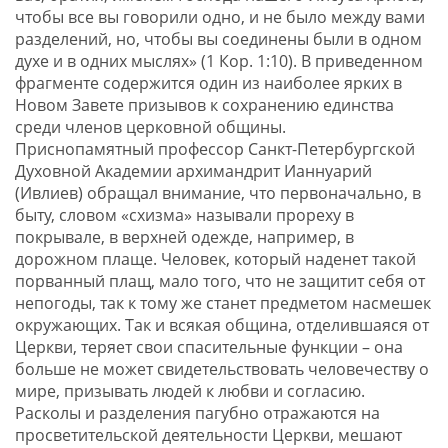
чтобы все вы говорили одно, и не было между вами
разделений, но, чтобы вы соединены были в одном
духе и в одних мыслях» (1 Кор. 1:10). В приведенном
фрагменте содержится один из наиболее ярких в
Новом Завете призывов к сохранению единства
среди членов церковной общины.
Приснопамятный профессор Санкт-Петербургской
Духовной Академии архимандрит Ианнуарий
(Ивлиев) обращал внимание, что первоначально, в
быту, словом «схизма» называли прореху в
покрывале, в верхней одежде, например, в
дорожном плаще. Человек, который наденет такой
порванный плащ, мало того, что не защитит себя от
непогоды, так к тому же станет предметом насмешек
окружающих. Так и всякая община, отделившаяся от
Церкви, теряет свои спасительные функции – она
больше не может свидетельствовать человечеству о
мире, призывать людей к любви и согласию.
Расколы и разделения пагубно отражаются на
просветительской деятельности Церкви, мешают