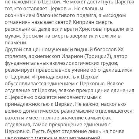
не находится в Церкви. Не может достигнуть Царства
тот, кто оставляет Церковь». Не славным
окончанием благочестивого подвига, а «исходом
отчаяния» называет святой Киприан смерть
раскольника, даже если враги Христовы предали его
мукам, бросили на смерть зверям или сожгли в
пламени.
Другой священномученик и видный богослов XX
столетия, архиепископ Иларион (Троицкий), автор
фундаментальных экклезиологических трудов,
резюмирует православное учение об отделившихся
от Церкви: «Принадлежность к Церкви
обусловливается единением с Церковью. Всякое
отделение от Церкви, всякое прекращение единения
с Церковью окажется несовместимым с
принадлежностью к Церкви. Не важно, насколько
велико догматическое разномыслие отделившегося;
важен и имеет полное значение самый факт
отделения, самое прекращение единения с
Церковью. Пусть будет отделение лишь на почве
церковного мятежа и дисциплинарной