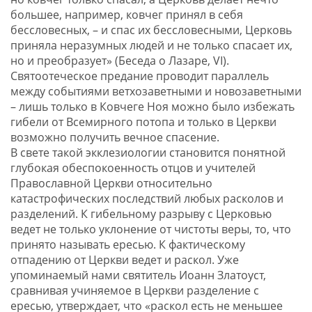
большее, например, ковчег принял в себя
бессловесных, – и спас их бессловесными, Церковь
приняла неразумных людей и не только спасает их,
но и преобразует» (Беседа о Лазаре, VI).
Святоотеческое предание проводит параллель
между событиями ветхозаветными и новозаветными
– лишь только в Ковчеге Ноя можно было избежать
гибели от Всемирного потопа и только в Церкви
возможно получить вечное спасение.
В свете такой экклезиологии становится понятной
глубокая обеспокоенность отцов и учителей
Православной Церкви относительно
катастрофических последствий любых расколов и
разделений. К гибельному разрыву с Церковью
ведет не только уклонение от чистоты веры, то, что
принято называть ересью. К фактическому
отпадению от Церкви ведет и раскол. Уже
упоминаемый нами святитель Иоанн Златоуст,
сравнивая учиняемое в Церкви разделение с
ересью, утверждает, что «раскол есть не меньшее