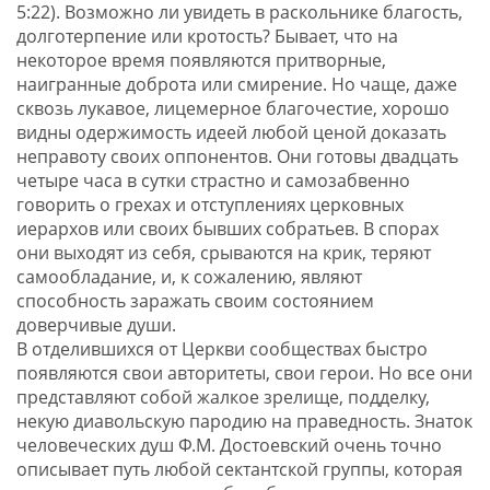
5:22). Возможно ли увидеть в раскольнике благость,
долготерпение или кротость? Бывает, что на
некоторое время появляются притворные,
наигранные доброта или смирение. Но чаще, даже
сквозь лукавое, лицемерное благочестие, хорошо
видны одержимость идеей любой ценой доказать
неправоту своих оппонентов. Они готовы двадцать
четыре часа в сутки страстно и самозабвенно
говорить о грехах и отступлениях церковных
иерархов или своих бывших собратьев. В спорах
они выходят из себя, срываются на крик, теряют
самообладание, и, к сожалению, являют
способность заражать своим состоянием
доверчивые души.
В отделившихся от Церкви сообществах быстро
появляются свои авторитеты, свои герои. Но все они
представляют собой жалкое зрелище, подделку,
некую диавольскую пародию на праведность. Знаток
человеческих душ Ф.М. Достоевский очень точно
описывает путь любой сектантской группы, которая