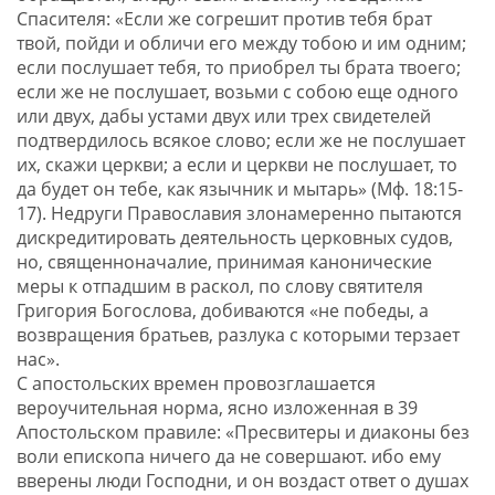
Спасителя: «Если же согрешит против тебя брат
твой, пойди и обличи его между тобою и им одним;
если послушает тебя, то приобрел ты брата твоего;
если же не послушает, возьми с собою еще одного
или двух, дабы устами двух или трех свидетелей
подтвердилось всякое слово; если же не послушает
их, скажи церкви; а если и церкви не послушает, то
да будет он тебе, как язычник и мытарь» (Мф. 18:15-
17). Недруги Православия злонамеренно пытаются
дискредитировать деятельность церковных судов,
но, священноначалие, принимая канонические
меры к отпадшим в раскол, по слову святителя
Григория Богослова, добиваются «не победы, а
возвращения братьев, разлука с которыми терзает
нас».
С апостольских времен провозглашается
вероучительная норма, ясно изложенная в 39
Апостольском правиле: «Пресвитеры и диаконы без
воли епископа ничего да не совершают. ибо ему
вверены люди Господни, и он воздаст ответ о душах