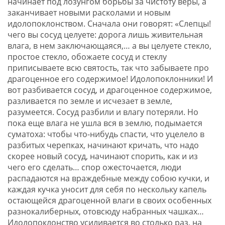
начинает под лозунгом борьбы за чистоту веры, а
заканчивает новыми расколами и новым
идолопоклонством. Сначала они говорят: «Слепцы!
чего вы сосуд целуете: дорога лишь живительная
влага, в нем заключающаяся,… а вы целуете стекло,
простое стекло, обожаете сосуд и стеклу
приписываете всю святость, так что забываете про
драгоценное его содержимое! Идолопоклонники! И
вот разбивается сосуд, и драгоценное содержимое,
разливается по земле и исчезает в земле,
разумеется. Сосуд разбили и влагу потеряли. Но
пока еще влага не ушла вся в землю, подымается
суматоха: чтобы что-нибудь спасти, что уцелело в
разбитых черепках, начинают кричать, что надо
скорее новый сосуд, начинают спорить, как и из
чего его сделать… спор ожесточается, люди
распадаются на враждебные между собою кучки, и
каждая кучка уносит для себя по нескольку капель
остающейся драгоценной влаги в своих особенных
разнокалиберных, отовсюду набранных чашках…
Идолопоклонство усиливается во столько раз, на