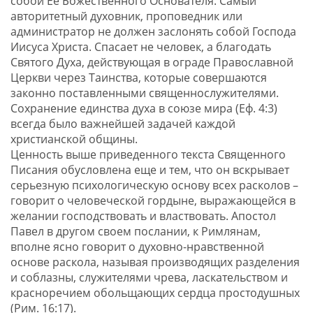
собой Ее Божественного Основателя. Самый
авторитетный духовник, проповедник или
администратор не должен заслонять собой Господа
Иисуса Христа. Спасает не человек, а благодать
Святого Духа, действующая в ограде Православной
Церкви через Таинства, которые совершаются
законно поставленными священнослужителями.
Сохранение единства духа в союзе мира (Еф. 4:3)
всегда было важнейшей задачей каждой
христианской общины.
Ценность выше приведенного текста Священного
Писания обусловлена еще и тем, что он вскрывает
серьезную психологическую основу всех расколов –
говорит о человеческой гордыне, выражающейся в
желании господствовать и властвовать. Апостол
Павел в другом своем послании, к Римлянам,
вполне ясно говорит о духовно-нравственной
основе раскола, называя производящих разделения
и соблазны, служителями чрева, ласкательством и
красноречием обольщающих сердца простодушных
(Рим. 16:17).