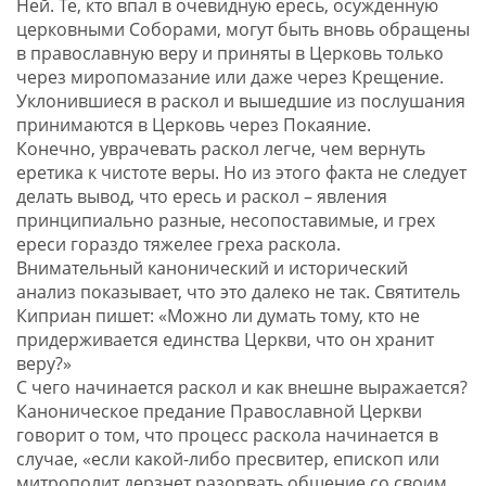
Ней. Те, кто впал в очевидную ересь, осужденную
церковными Соборами, могут быть вновь обращены
в православную веру и приняты в Церковь только
через миропомазание или даже через Крещение.
Уклонившиеся в раскол и вышедшие из послушания
принимаются в Церковь через Покаяние.
Конечно, уврачевать раскол легче, чем вернуть
еретика к чистоте веры. Но из этого факта не следует
делать вывод, что ересь и раскол – явления
принципиально разные, несопоставимые, и грех
ереси гораздо тяжелее греха раскола.
Внимательный канонический и исторический
анализ показывает, что это далеко не так. Святитель
Киприан пишет: «Можно ли думать тому, кто не
придерживается единства Церкви, что он хранит
веру?»
С чего начинается раскол и как внешне выражается?
Каноническое предание Православной Церкви
говорит о том, что процесс раскола начинается в
случае, «если какой-либо пресвитер, епископ или
митрополит дерзнет разорвать общение со своим