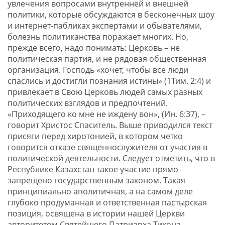
увлечения вопросами внутренней и внешней
политики, которые обсуждаются в бесконечных шоу
и интернет-пабликах экспертами и обывателями,
болезнь политиканства поражает многих. Но,
прежде всего, надо понимать: Церковь – не
политическая партия, и не рядовая общественная
организация. Господь «хочет, чтобы все люди
спаслись и достигли познания истины» (1Тим. 2:4) и
привлекает в Свою Церковь людей самых разных
политических взглядов и предпочтений.
«Приходящего ко мне не иждену вон», (Ин. 6:37), –
говорит Христос Спаситель. Выше приводился текст
присяги перед хиротонией, в котором четко
говорится отказе священнослужителя от участия в
политической деятельности. Следует отметить, что в
Республике Казахстан такое участие прямо
запрещено государственным законом. Такая
принципиально аполитичная, а на самом деле
глубоко продуманная и ответственная пастырская
позиция, освящена в истории нашей Церкви
авторитетом Святейшего Патриарха Тихона,