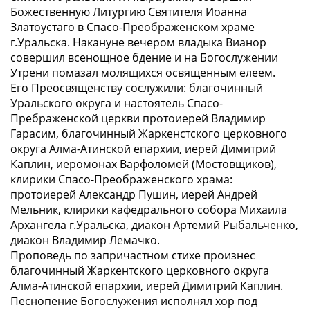
Божественную Литургию Святителя Иоанна
Златоустаго в Спасо-Преображенском храме
г.Уральска. Накануне вечером владыка Вианор
совершил всенощное бдение и на Богослужении
Утрени помазал молящихся освященным елеем.
Его Преосвященству сослужили: благочинный
Уральского округа и настоятель Спасо-
Пребраженской церкви протоиерей Владимир
Гарасим, благочинный Жаркенстского церковного
округа Алма-Атинской епархии, иерей Димитрий
Каплин, иеромонах Варфоломей (Мостовщиков),
клирики Спасо-Преображенского храма:
протоиерей Александр Пушин, иерей Андрей
Мельник, клирики кафедрального собора Михаила
Архангела г.Уральска, диакон Артемий Рыбальченко,
диакон Владимир Лемачко.
Проповедь по запричастном стихе произнес
благочинный Жаркентского церковного округа
Алма-Атинской епархии, иерей Димитрий Каплин.
Песнопение Богослужения исполнял хор под