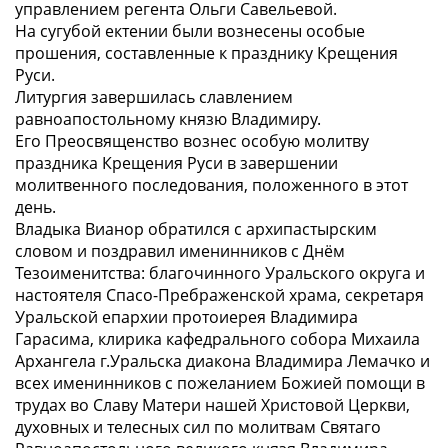
управлением регента Ольги Савельевой.
На сугубой ектении были вознесены особые
прошения, составленные к празднику Крещения
Руси.
Литургия завершилась славлением
равноапостольному князю Владимиру.
Его Преосвященство вознес особую молитву
праздника Крещения Руси в завершении
молитвенного последования, положенного в этот
день.
Владыка Вианор обратился с архипастырским
словом и поздравил именинников с Днём
Тезоименитства: благочинного Уральского округа и
настоятеля Спасо-Пребраженской храма, секретаря
Уральской епархии протоиерея Владимира
Гарасима, клирика кафедрального собора Михаила
Архангела г.Уральска диакона Владимира Лемачко и
всех именинников с пожеланием Божией помощи в
трудах во Славу Матери нашей Христовой Церкви,
духовных и телесных сил по молитвам Святаго