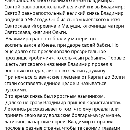
Равноапостольного великого князя Владимира.
Святой равноапостольный великий князь Владимир:
Святой равноапостольный великий князь Владимир
родился в 962 году. Он был сыном киевского князя
Святослава Игоревича и Малуши, ключницы матери
Святослава, княгини Ольги.
Владимира рано отобрали у матери, он
воспитывался в Киеве, при дворе своей бабки. Но
еще долго его преследовало презрительное
прозвище «робичич», то есть «сын рабыни». Первые
шесть лет своего княжения Владимир провел в
военных походах, лично возглавив дружину.
При нем все славянские племена от Карпат до Волги
стали составлять единое целое и называться
русскими.
В то время князь был яростным язычником.
Далеко не сразу Владимир пришел к христианству.
Летопись рассказывает о том, что ему предлагали
принять свою веру волжские болгары-мусульмане,
латиняне, хазарские евреи. Владимир отправил
послов в разные страны, чтобы те своими глазами