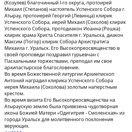
(Козулев) благочинный I-го округа, протоирей
Михаил (Степанов) настоятель Успенского Собора г.
Атырау, протоиерей Георгий (Левинца) клирик
Успенского Собора, иерей Михаил (Соколов) клирик
Успенского Собора, протодиакон Иоанна (Рошка)
клирик храма Христа Спасителя г. Уральска, диакон
Максим (Погор) клирик Собора Архистратига
Михаила г. Уральск. Его Высокопреосвященство в
своей проповеди поздравил гурьевчан с
Пасхальными торжествами, преподал им свое
архипастырское благословение.
Во время Божественной литургии Архиепископ
Антоний наградил клирика Успенского Собора
иерея Михаила (Соколова) золотым наперстным
крестом.
Во время визита Его Высокопреосвященства на
Атыраускую землю была привезена чудотворная
икона Божией Матери «Одигитрия - Смоленская» из
города Уральск для молитвенного поклонения
верующих.