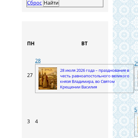
Сброс
ПН
ВТ
28
2
28 июля 2026 года – празднование в
27
честь равноапостольного великого
князя Владимира, во Святом
Крещении Василия
5
3
4