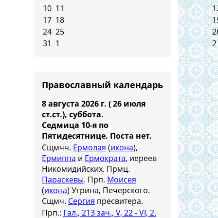
10
11
1
17
18
1
24
25
2
31
1
2
Православный календарь
8 августа 2026 г. ( 26 июля
ст.ст.), суббота.
Седмица 10-я по
Пятидесятнице.
Поста нет.
Сщмчч.
Ермолая
(
икона
),
Ермиппа
и
Ермократа
, иереев
Никомидийских. Прмц.
Параскевы
. Прп.
Моисея
(
икона
) Угрина, Печерского.
Сщмч.
Сергия
пресвитера.
Прп.:
Гал., 213 зач., V, 22 - VI, 2.