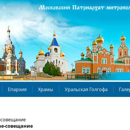
Епархия
Храмы
Уральская Голгофа
Гале
ne-совещание
line-совещание