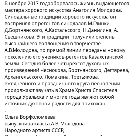
В ноябре 2017 года
оборвалась жизнь выдающегося
мастера хорового искусства Анатолия Молодова.
Синодальные традиции хорового искусства он
воспринял от регентов-синодалов М.Глинки,
Д.Бортнянского, А.Кастальского, Н.Данилина, А.
Свешникова. Эти традиции получили степень
высочайшего воплощения в творчестве
А.В.Молодова, по прямой линии переданы новому
поколению его учеников-регентов Казахстанской
земли. Сегодня более четырехсот духовных
произведений Чеснокова, Бортнянского, Дегтярева,
Архангельского, Ломакина, Третьякова,
ежедневного и праздничного круга песнопений
продолжают звучать в Храме Христа Спасителя
города Уральска и многие годы являют собой
источник духовной радости для прихожан.
.
Ольга Ворфоломеева
выпускница класса А.В. Молодова
Народного артиста СССР,