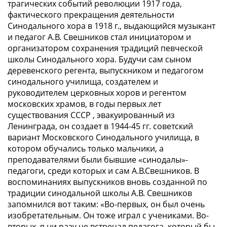
трагических событий революции 1917 года,
фактического прекращения деятельности
Синодального хора в 1918 г., выдающийся музыкант
и педагог А.В. Свешников стал инициатором и
организатором сохранения традиций певческой
школы Синодального хора. Будучи сам сыном
деревенского регента, выпускником и педагогом
синодального училища, создателем и
руководителем церковных хоров и регентом
московских храмов, в годы первых лет
существования СССР , эвакуированный из
Ленинграда, он создает в 1944-45 гг. советский
вариант Московского Синодального училища, в
котором обучались только мальчики, а
преподавателями были бывшие «синодалы»-
педагоги, среди которых и сам А.В.Свешников. В
воспоминаниях выпускников вновь созданной по
традиции синодальной школы А.В. Свешников
запомнился вот таким: «Во-первых, он был очень
изобретательным. Он тоже играл с учениками. Во-
вторых, я ни разу не встречал педагога, который бы