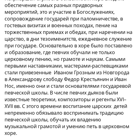
обеспечение самых разных придворных
мероприятий, это и участие в Богослужениях,
сопровождение государей при паломничестве, в
гостевых визитах и военных походах, пение на
торжественных приемах и обедах, при наречении на
царство, в дни тезоименитств, ежедневное служение
при государе. Основательно в хоре было поставлено
и образование, где певчих обучали не только
церковному пению, но грамоте и наукам. Самыми
первыми наставниками, мастерами-распевщиками
стали привезенные Иваном Грозным из Новгорода
в Александрову слободу Федор Крестьянин и Иван
Нос, именно они и стали основателями государевой
певческой школы. В числе певчих дьяков были
известные теоретики, композиторы и регенты XVI–
XVII вв. С этого времени воспитание царских детей
непременно обязывало воспринимать традицию
певческой школы, обучать их владению
музыкальной грамотой и умению петь в церковном
хоре.