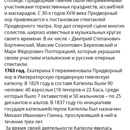
столице. Придворные певчие были непременными
участниками торжественных празднеств, ассамблей
и маскарадов. С 30-х годов XVIII века Придворный
хор привлекается к постановкам спектаклей
Придворного театра. Хор дал оперной сцене многих
солистов, широко известных в музыкальных кругах
своего времени. В их числе – Дмитрий Степанович
Бортнянский, Максим Созонтович Березовский и
Марк Фёдорович Полторацкий, которые украшали
своим участием итальянские и русские оперные
спектакли.
1763 год.
Екатерина II переименовала Придворный
хор в Императорскую придворную певческую
капеллу. В 1829 году в составе Капеллы были 90
человек: 40 взрослых (18 теноров и 22 баса, среди
которых было 7 октавистов) и 50 мальчиков – по 25
дискантов и альтов. В 1837 году по инициативе
государя капельмейстером Капеллы был назначен
Михаил Иванович Глинка, прослуживший в ней в
течение трех лет.
За время своей деятельности Капелла явилась