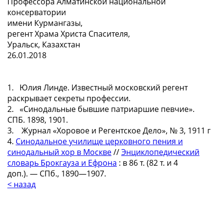
Профессора Алматинской национальной
консерватории
имени Курмангазы,
регент Храма Христа Спасителя,
Уральск, Казахстан
26.01.2018
1. Юлия Линде. Известный московский регент
раскрывает секреты профессии.
2. «Синодальные бывшие патриаршие певчие».
СПБ. 1898, 1901.
3. Журнал «Хоровое и Регентское Дело», № 3, 1911 г
4.
Синодальное училище церковного пения и
синодальный хор в Москве
//
Энциклопедический
словарь Брокгауза и Ефрона
: в 86 т. (82 т. и 4
доп.). — СПб., 1890—1907.
< назад