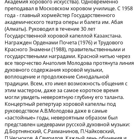
Академия хорового искусства). Одновременно
преподавал в Московском хоровом училище. С 1958
года - главный хормейстер Государственного
академического театра оперы и балета им. Абая
(Алматы). Руководил в течение 30 лет
Государственной хоровой капеллой Казахстана.
Награжден Орденами Почета (1976) и Трудового
Красного Знамени (1988), правительственными и
государствеными наградами. Красной нитью через
все творчество Анатолия Молодова протянута линия
духовного содержания хоровой музыки,
воплощение и продолжение Синодальной
традиции. Всем, кто имел возможность общения с
этим мастером, даже за самое короткое время
могли увидеть невероятную глубину его таланта.
Концертный репертуар хоровой капеллы под
руководством А.В.Молодова даже в самые
«застойные» годы, невероятным образом был
представлен шедеврами русской духовной музыки:
Д.Бортнянский, С.Рахманинов, П.Чайковский,
П.Чесноков, А.Свиридов. Каждый день обучения и