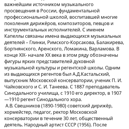
важнейшим источником музыкального
просвещения в России, фундаментальной
профессиональной школой, воспитавшей многие
поколения дирижёров, композиторов, певцов и
инструментальных исполнителей. С именем
Капеллы связаны имена выдающихся музыкальных
деятелей – Глинки, Римского-Корсакова, Балакирева,
Бортнянского, Аренского, Ломакина, Варламова. В
конце ХIХ- начале ХХ века в этом ряду обозначены
фигуры ярких представителей духовной
музыкальной культуры и регентской школы. Одним
из выдающихся регентов был А.Д.Кастальский,
выпускник Московской консерватории, ученик П. И.
Чайковского и С. И. Танеева. С 1887 преподаватель
Синодального училища, с 1910 его директор, в 1907
—1910 регент Синодального хора.
А.В. Свешников (1890-1980) советский дирижёр,
хормейстер, педагог, ректор Московской
консерватории в течение 30 лет, общественный
деятель. Народный артист СССР (1956). После