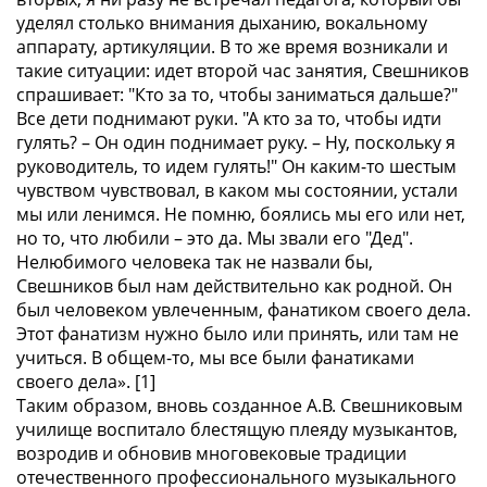
уделял столько внимания дыханию, вокальному
аппарату, артикуляции. В то же время возникали и
такие ситуации: идет второй час занятия, Свешников
спрашивает: "Кто за то, чтобы заниматься дальше?"
Все дети поднимают руки. "А кто за то, чтобы идти
гулять? – Он один поднимает руку. – Ну, поскольку я
руководитель, то идем гулять!" Он каким-то шестым
чувством чувствовал, в каком мы состоянии, устали
мы или ленимся. Не помню, боялись мы его или нет,
но то, что любили – это да. Мы звали его "Дед".
Нелюбимого человека так не назвали бы,
Свешников был нам действительно как родной. Он
был человеком увлеченным, фанатиком своего дела.
Этот фанатизм нужно было или принять, или там не
учиться. В общем-то, мы все были фанатиками
своего дела». [1]
Таким образом, вновь созданное А.В. Свешниковым
училище воспитало блестящую плеяду музыкантов,
возродив и обновив многовековые традиции
отечественного профессионального музыкального