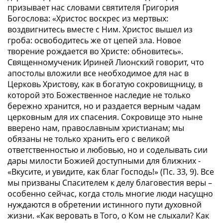
призывает нас словами святителя Григория
Богослова:
«Христос воскрес из мертвых:
воздвигнитесь вместе с Ним. Христос вышел из
гроба: освободитесь же от цепей зла. Новое
творение рождается во Христе: обновитесь»
.
Священномученик Ириней Лионский говорит, что
апостолы вложили все необходимое для нас в
Церковь Христову, как в богатую сокровищницу, в
которой это Божественное наследие не только
бережно хранится, но и раздается верным чадам
церковным для их спасения. Сокровище это ныне
вверено нам, православным христианам; мы
обязаны не только хранить его с великой
ответственностью и любовью, но и соделывать сии
дары милости Божией доступными для ближних -
«Вкусите, и увидите, как благ Господь!» (Пс. 33, 9).
Все
мы призваны Спасителем к делу благовестия веры –
особенно сейчас, когда столь многие люди насущно
нуждаются в обретении истинного пути духовной
жизни.
«Как веровать в Того, о Ком не слыхали? Как