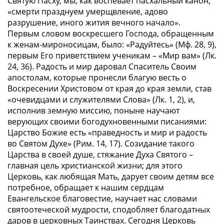
Святую Пасху, мы, как воспевает пасхальный канон,
«смерти празднуем умерщвление, адово
разрушение, иного жития вечного начало»
.
Первым словом воскресшего Господа, обращенным
к женам-мироносицам, было:
«Радуйтесь» (Мф. 28, 9)
,
первым Его приветствием ученикам –
«Мир вам» (Лк.
24, 36)
. Радость и мир даровал Спаситель Своим
апостолам, которые пронесли благую весть о
Воскресении Христовом от края до края земли, став
«очевидцами и служителями Слова» (Лк. 1, 2)
, и,
исполнив земную миссию, поныне научают
верующих своими богодухновенными писаниями:
Царство Божие есть
«праведность и мир и радость
во Святом Духе» (Рим. 14, 17)
. Созидание такого
Царства в своей душе, стяжание Духа Святого –
главная цель христианской жизни; для этого
Церковь, как любящая Мать, дарует своим детям все
потребное, обращает к нашим сердцам
Евангельское благовестие, научает нас словами
святоотеческой мудрости, сподобляет благодатных
даров в церковных Таинствах. Сегодня Церковь