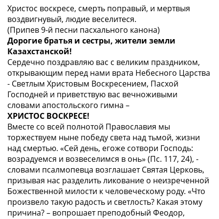
Христос воскресе, смерть поправый, и мертвыя
воздвигнувый, людие веселитеся.
(Припев 9-й песни пасхального канона)
Дорогие братья и сестры, жители земли
Казахстанской!
Сердечно поздравляю вас с великим праздником,
открывающим перед нами врата Небесного Царства
- Светлым Христовым Воскресением, Пасхой
Господней и приветствую вас вечноживыми
словами апостольского гимна –
ХРИСТОС ВОСКРЕСЕ!
Вместе со всей полнотой Православия мы
торжествуем ныне победу света над тьмой, жизни
над смертью.
«Сей день, егоже сотвори Господь:
возрадуемся и возвеселимся в онь» (Пс. 117, 24),
-
словами псалмопевца возглашает Святая Церковь,
призывая нас разделить ликование о неизреченной
Божественной милости к человеческому роду.
«Что
произвело такую радость и светлость? Какая этому
причина?
– вопрошает преподобный Феодор,