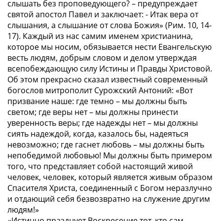
слышать без проповедующего?
– предупреждает
святой апостол Павел и заключает: -
Итак вера от
слышания, а слышание от слова Божия» (Рим. 10, 14-
17).
Каждый из нас самим именем христианина,
которое мы носим, обязывается нести Евангельскую
весть людям, добрым словом и делом утверждая
всепобеждающую силу Истины и Правды Христовой.
Об этом прекрасно сказал известный современный
богослов митрополит Сурожский Антоний:
«Вот
призвание наше: где темно – мы должны быть
светом; где веры нет – мы должны принести
уверенность веры; где надежды нет – мы должны
сиять надеждой, когда, казалось бы, надеяться
невозможно; где гаснет любовь – мы должны быть
непобедимой любовью! Мы должны быть примером
того, что представляет собой настоящий живой
человек, человек, который является живым образом
Спасителя Христа, соединенный с Богом неразлучно
и отдающий себя безвозвратно на служение другим
людям!»
«Истинно празднует Воскресение тот, кто сам