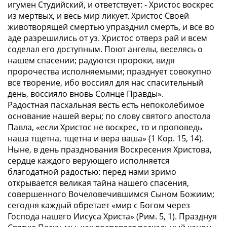
игумен Студийский, и ответствует: -
Христос воскрес
из мертвых, и весь мир ликует. Христос Своей
животворящей смертью упразднил смерть, и все во
аде разрешились от уз. Христос отверз рай и всем
соделал его доступным. Поют ангелы, веселясь о
нашем спасении; радуются пророки, видя
пророчества исполняемыми; празднует совокупно
все творение, ибо воссиял для нас спасительный
день, воссияло вновь Солнце Правды»
.
Радостная пасхальная весть есть непоколебимое
основание нашей веры; по слову святого апостола
Павла,
«если Христос не воскрес, то и проповедь
наша тщетна, тщетна и вера ваша» (1 Кор. 15, 14).
Ныне, в день празднования Воскресения Христова,
сердце каждого верующего исполняется
благодатной радостью: перед нами зримо
открывается великая тайна нашего спасения,
совершенного Вочеловечившимся Сыном Божиим;
сегодня каждый обретает
«мир с Богом через
Господа нашего Иисуса Христа» (Рим. 5, 1)
. Празднуя