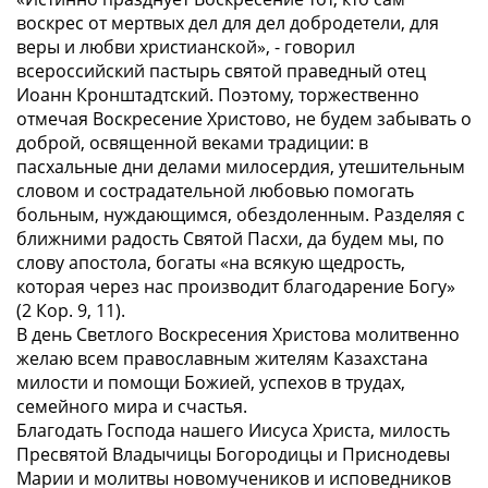
воскрес от мертвых дел для дел добродетели, для
веры и любви христианской»
, - говорил
всероссийский пастырь святой праведный отец
Иоанн Кронштадтский. Поэтому, торжественно
отмечая Воскресение Христово, не будем забывать о
доброй, освященной веками традиции: в
пасхальные дни делами милосердия, утешительным
словом и сострадательной любовью помогать
больным, нуждающимся, обездоленным. Разделяя с
ближними радость Святой Пасхи, да будем мы, по
слову апостола, богаты
«на всякую щедрость,
которая через нас производит благодарение Богу»
(2 Кор. 9, 11)
.
В день Светлого Воскресения Христова молитвенно
желаю всем православным жителям Казахстана
милости и помощи Божией, успехов в трудах,
семейного мира и счастья.
Благодать Господа нашего Иисуса Христа, милость
Пресвятой Владычицы Богородицы и Приснодевы
Марии и молитвы новомучеников и исповедников