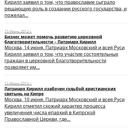
Кирилл заявил о том, что православие сыграло
решающую роль в создании русского государства, и
пожелал...
15 Июнь 2012 г.
Бизнес может помочь развитию церковной
благотворительности – Патриарх Кирилл
Москва, 14 июня. Патриарх Московский и всея Руси
Кирилл заявил о том, что участие состоятельных
граждан в церковной благотворительности
позволяет им...
12 Июнь 2012 г.
Патриарх Кирилл озабочен судьбой христианских
святынь на Кипре
Москва, 10 июня. Патриарх Московский и всея Руси
Кирилл отметил схожий характер процесса
увеличения числа епархий в Кипрской
Православной Церкви, где...