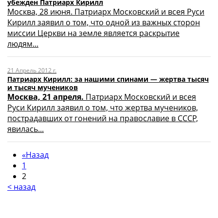
убежден Патриарх Кирилл
Москва, 28 июня. Патриарх Московский и всея Руси
Кирилл заявил о том, что одной из важных сторон
миссии Церкви на земле является раскрытие
людям...
21 Апрель 2012 г.
Патриарх Кирилл: за нашими спинами — жертва тысяч
и тысяч мучеников
Москва, 21 апреля.
Патриарх Московский и всея
Руси Кирилл заявил о том, что жертва мучеников,
пострадавших от гонений на православие в СССР,
явилась...
«
Назад
1
2
< назад