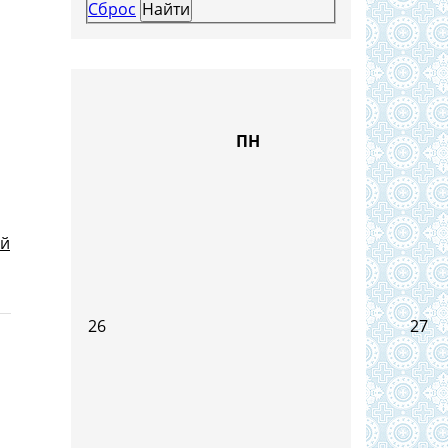
Сброс
ПН
ей
26
27