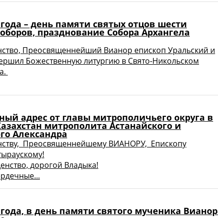
 года – день памяти святых отцов шести
Соборов, празднование Собора Архангела
нство, Преосвященнейший Вианор епископ Уральский и
ершил Божественную литургию в Свято-Никольском
а.
ный адрес от главы митрополичьего округа в
Казахстан митрополита Астанайского и
ого Александра
нству, Преосвященнейшему ВИАНОРУ, Епископу
тыраускому!
нство, дорогой Владыка!
рдечные...
 года, в день памяти святого мученика Вианор