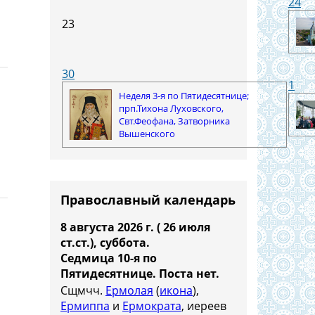
24
23
30
1
Неделя 3-я по Пятидесятнице;
прп.Тихона Луховского,
Свт.Феофана, Затворника
Вышенского
Православный календарь
8 августа 2026 г. ( 26 июля
ст.ст.), суббота.
Седмица 10-я по
Пятидесятнице.
Поста нет.
Сщмчч.
Ермолая
(
икона
),
Ермиппа
и
Ермократа
, иереев