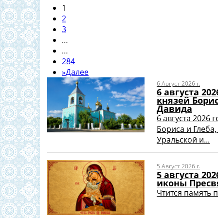
1
2
3
…
…
284
»
Далее
6 Август 2026 г.
6 августа 20
князей Борис
Давида
6 августа 2026 
Бориса и Глеба
Уральской и...
5 Август 2026 г.
5 августа 20
иконы Пресв
Чтится память 