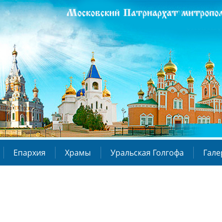
Епархия
Храмы
Уральская Голгофа
Гале