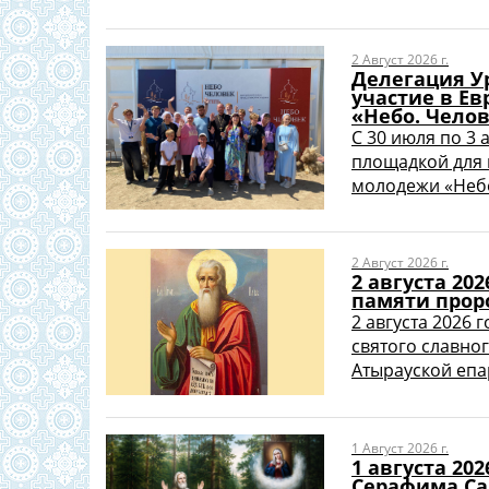
2 Август 2026 г.
Делегация У
участие в Е
«Небо. Челов
С 30 июля по 3 
площадкой для 
молодежи «Небо.
2 Август 2026 г.
2 августа 20
памяти прор
2 августа 2026 
святого славно
Атырауской епар
1 Август 2026 г.
1 августа 20
Серафима Са