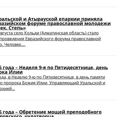
ральской и Атырауской епархии приняла
вразийском форуме православной молодежи
ек. Степь»
августа село Кольди (Алматинская область) стало
проведения Евразийского форума православной
 Человек....
26 года – Неделя 9-я по Пятидесятнице, день
ока Илии
года, в Неделю 9-ю по Пятидесятнице, в день памяти
го пророка Божия Илии, Управляющий Уральской и
хией...
26 года – Обретение мощей преподобного
ровского, чудотворца