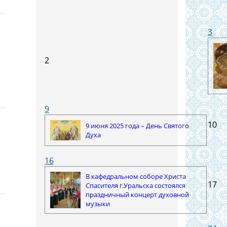
3
2
9
10
9 июня 2025 года – День Святого
Духа
16
В кафедральном соборе Христа
17
Спасителя г.Уральска состоялся
праздничный концерт духовной
музыки