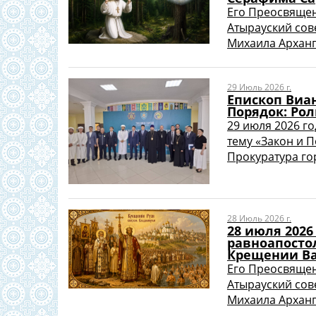
Его Преосвяще
Атырауский сов
Михаила Арханге
29 Июль 2026 г.
Епископ Виан
Порядок: Рол
29 июля 2026 го
тему «Закон и 
Прокуратура гор
28 Июль 2026 г.
28 июля 2026
равноапосто
Крещении В
Его Преосвяще
Атырауский сов
Михаила Арханге