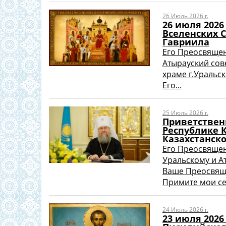
26 Июль 2026 г.
26 июля 2026
Вселенских 
Гавриила
Его Преосвяще
Атырауский сов
храме г.Уральск
Его...
25 Июль 2026 г.
Приветствен
Республике 
Казахстанск
Его Преосвяще
Уральскому и А
Ваше Преосвяще
Примите мои се
24 Июль 2026 г.
23 июля 2026