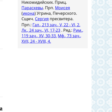
Никомидийских. Прмц.
Параскевы
. Прп.
Моисея
(
икона
) Угрина, Печерского.
Сщмч.
Сергия
пресвитера.
Прп.:
Гал., 213 зач., V, 22 - VI, 2.
Лк., 24 зач., VI, 17-23
. Ряд.:
Рим.,
119 зач., XV, 30-33.
Мф., 73 зач.,
XVII, 24 - XVIII, 4.
а