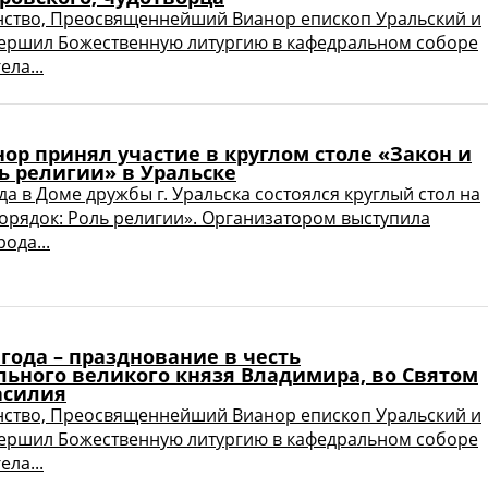
нство, Преосвященнейший Вианор епископ Уральский и
ершил Божественную литургию в кафедральном соборе
ла...
ор принял участие в круглом столе «Закон и
ь религии» в Уральске
да в Доме дружбы г. Уральска состоялся круглый стол на
Порядок: Роль религии». Организатором выступила
ода...
 года – празднование в честь
льного великого князя Владимира, во Святом
асилия
нство, Преосвященнейший Вианор епископ Уральский и
ершил Божественную литургию в кафедральном соборе
ла...