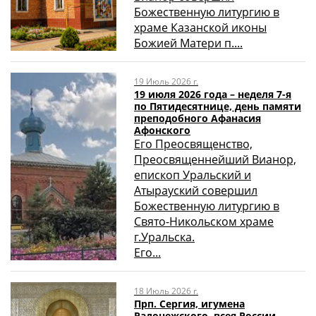
Божественную литургию в
храме Казанской иконы
Божией Матери п....
19 Июль 2026 г.
19 июля 2026 года – неделя 7-я
по Пятидесятнице, день памяти
преподобного Афанасия
Афонского
Его Преосвященство,
Преосвященнейший Вианор,
епископ Уральский и
Атырауский совершил
Божественную литургию в
Свято-Никольском храме
г.Уральска.
Его...
18 Июль 2026 г.
Прп. Сергия, игумена
Радонежского, всея России