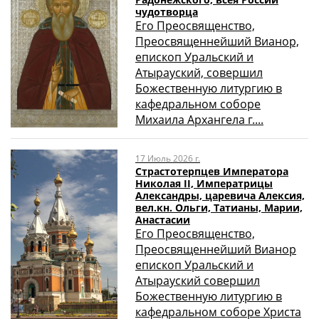
чудотворца
Его Преосвященство,
Преосвященнейший Вианор,
епископ Уральский и
Атырауский, совершил
Божественную литургию в
кафедральном соборе
Михаила Архангела г....
17 Июль 2026 г.
Страстотерпцев Императора
Николая II, Императрицы
Александры, царевича Алексия,
вел.кн. Ольги, Татианы, Марии,
Анастасии
Его Преосвященство,
Преосвященнейший Вианор
епископ Уральский и
Атырауский совершил
Божественную литургию в
кафедральном соборе Христа