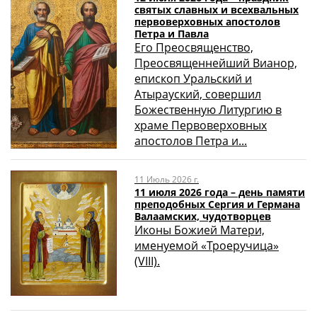
святых славных и всехвальных
первоверховных апостолов
Петра и Павла
Его Преосвященство,
Преосвященнейший Вианор,
епископ Уральский и
Атырауский, совершил
Божественную Литургию в
храме Первоверховных
апостолов Петра и...
11 Июль 2026 г.
11 июля 2026 года – день памяти
преподобных Сергия и Германа
Валаамских, чудотворцев
Иконы Божией Матери,
именуемой «Троеручица»
(VIII).