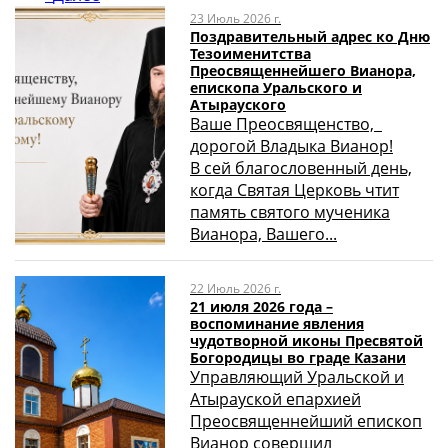
23 Июль 2026 г.
Поздравительный адрес ко Дню
Тезоименитства
Преосвященнейшего Вианора,
епископа Уральского и
Атырауского
Ваше Преосвященство,
дорогой Владыка Вианор!
В сей благословенный день,
когда Святая Церковь чтит
память святого мученика
Вианора, Вашего...
22 Июль 2026 г.
21 июля 2026 года –
воспоминание явления
чудотворной иконы Пресвятой
Богородицы во граде Казани
Управляющий Уральской и
Атырауской епархией
Преосвященнейший епископ
Вианор совершил