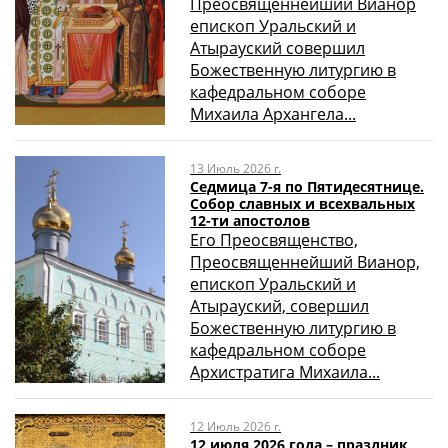
Преосвященнейший Вианор
епископ Уральский и
Атырауский совершил
Божественную литургию в
кафедральном соборе
Михаила Архангела...
13 Июль 2026 г.
Седмица 7-я по Пятидесятнице.
Собор славных и всехвальных
12-ти апостолов
Его Преосвященство,
Преосвященнейший Вианор,
епископ Уральский и
Атырауский, совершил
Божественную литургию в
кафедральном соборе
Архистратига Михаила...
12 Июль 2026 г.
12 июля 2026 года – праздник