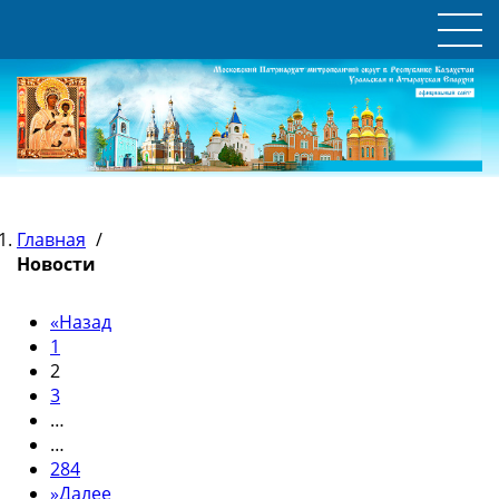
Главная
/
Новости
«
Назад
1
2
3
…
…
284
»
Далее