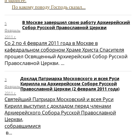
и фарисее.
По какому поводу Господь сказал...
В Москве завершил свою работу Архиерейский
5
Собор Русской Православной Церкви
Февраль
2011 г.
Со 2 по 4 февраля 2011 года в Москве в
кафедральном соборном Храме Христа Спасителя
прошел Освященный Архиерейский Собор Русской
Православной Церкви. ...
Доклад Патриарха Московского и всея Руси
3
Кирилла на Архиерейском Соборе Русской
Февраль
Православной Церкви (2 февраля 2011 года)
2011 г.
Святейший Патриарх Московский и всея Руси
Кирилл выступил с докладом перед членами
Архиерейского Собора Русской Православной
Церкви,
собравшимися
в...