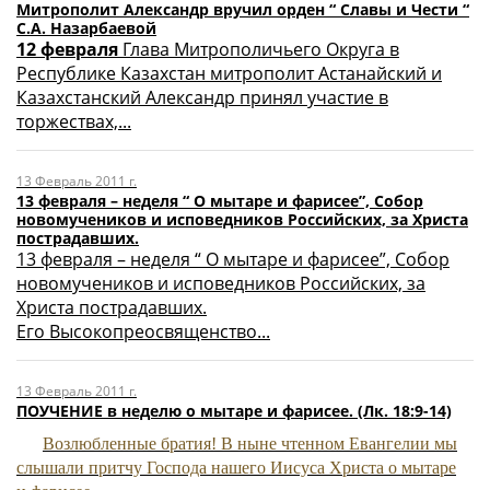
Митрополит Александр вручил орден “ Славы и Чести “
C.А. Назарбаевой
12 февраля
Глава Митрополичьего Округа в
Республике Казахстан митрополит Астанайский и
Казахстанский Александр принял участие в
торжествах,...
13 Февраль 2011 г.
13 февраля – неделя “ О мытаре и фарисее”, Собор
новомучеников и исповедников Российских, за Христа
пострадавших.
13 февраля – неделя “ О мытаре и фарисее”, Собор
новомучеников и исповедников Российских, за
Христа пострадавших.
Его Высокопреосвященство...
13 Февраль 2011 г.
ПОУЧЕНИЕ в неделю о мытаре и фарисее. (Лк. 18:9-14)
Возлюбленные братия! В ныне чтенном Еван­гелии мы
слышали притчу Господа нашего Иису­са Христа о мытаре