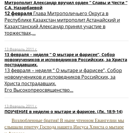
Митрополит Александр вручил орден “ Славы и Чести “
C.А. Назарбаевой
12 февраля
Глава Митрополичьего Округа в
Республике Казахстан митрополит Астанайский и
Казахстанский Александр принял участие в
торжествах,...
13 Февраль 2011 г.
13 февраля – неделя “ О мытаре и фарисее”, Собор
новомучеников и исповедников Российских, за Христа
пострадавших.
13 февраля – неделя “ О мытаре и фарисее”, Собор
новомучеников и исповедников Российских, за
Христа пострадавших.
Его Высокопреосвященство...
13 Февраль 2011 г.
ПОУЧЕНИЕ в неделю о мытаре и фарисее. (Лк. 18:9-14)
Возлюбленные братия! В ныне чтенном Еван­гелии мы
слышали притчу Господа нашего Иису­са Христа о мытаре