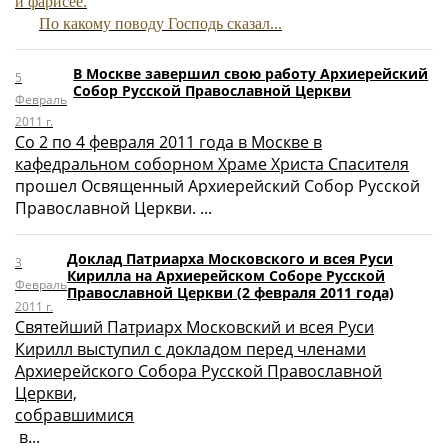
и фарисее.
По какому поводу Господь сказал...
В Москве завершил свою работу Архиерейский
5
Собор Русской Православной Церкви
Февраль
2011 г.
Со 2 по 4 февраля 2011 года в Москве в
кафедральном соборном Храме Христа Спасителя
прошел Освященный Архиерейский Собор Русской
Православной Церкви. ...
Доклад Патриарха Московского и всея Руси
3
Кирилла на Архиерейском Соборе Русской
Февраль
Православной Церкви (2 февраля 2011 года)
2011 г.
Святейший Патриарх Московский и всея Руси
Кирилл выступил с докладом перед членами
Архиерейского Собора Русской Православной
Церкви,
собравшимися
в...