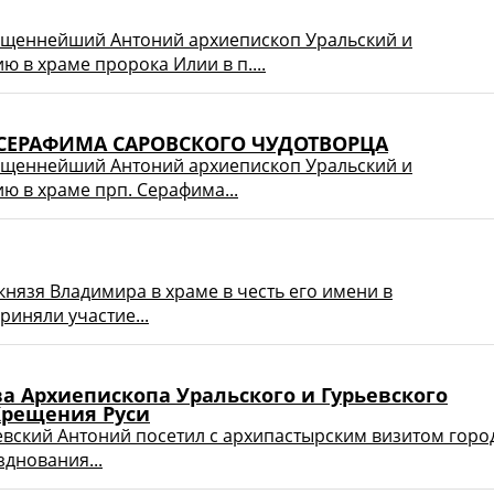
ященнейший Антоний архиепископ Уральский и
 в храме пророка Илии в п....
. СЕРАФИМА САРОВСКОГО ЧУДОТВОРЦА
ященнейший Антоний архиепископ Уральский и
ю в храме прп. Серафима...
князя Владимира в храме в честь его имени в
риняли участие...
а Архиепископа Уральского и Гурьевского
 Крещения Руси
евский Антоний посетил с архипастырским визитом горо
днования...