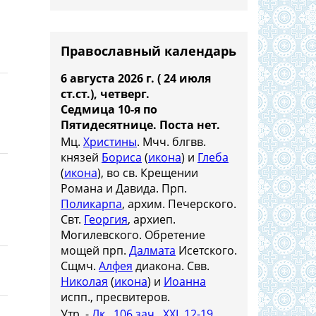
Православный календарь
6 августа 2026 г. ( 24 июля
ст.ст.), четверг.
Седмица 10-я по
Пятидесятнице.
Поста нет.
Мц.
Христины
. Мчч. блгвв.
князей
Бориса
(
икона
) и
Глеба
(
икона
), во св. Крещении
Романа и Давида. Прп.
Поликарпа
, архим. Печерского.
Свт.
Георгия
, архиеп.
Могилевского. Обретение
мощей прп.
Далмата
Исетского.
Сщмч.
Алфея
диакона. Свв.
Николая
(
икона
) и
Иоанна
испп., пресвитеров.
Утр. -
Лк., 106 зач., XXI, 12-19.