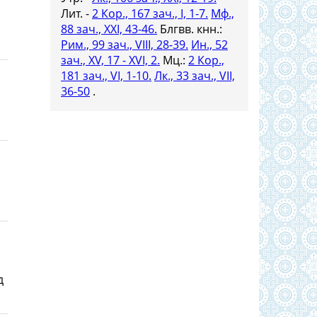
Лит. -
2 Кор., 167 зач., I, 1-7.
Мф.,
88 зач., XXI, 43-46.
Блгвв. кнн.:
Рим., 99 зач., VIII, 28-39.
Ин., 52
зач., XV, 17 - XVI, 2.
Мц.:
2 Кор.,
181 зач., VI, 1-10.
Лк., 33 зач., VII,
36-50
.
д