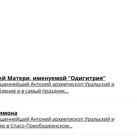
ией Матери, именуемой “Одигитрия”
ященнейший Антоний архиепископ Уральский и
дение и в самый праздник...
еимона
ященнейший Антоний архиепископ Уральский и
ию в Спасо-Преображенском...