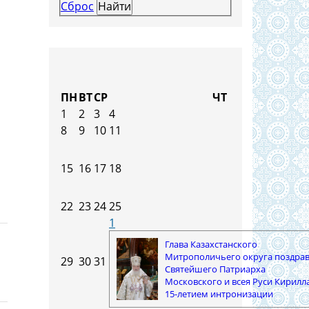
Сброс
ПН
ВТ
СР
ЧТ
1
2
3
4
8
9
10
11
15
16
17
18
22
23
24
25
1
Глава Казахстанского
Митрополичьего округа поздра
29
30
31
Святейшего Патриарха
Московского и всея Руси Кирилла
15-летием интронизации