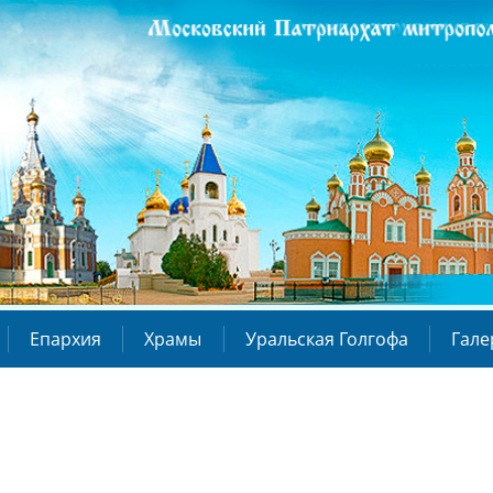
Епархия
Храмы
Уральская Голгофа
Гале