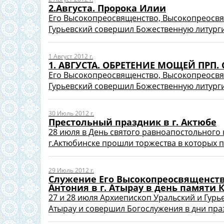
2.Августа. Пророка Илии
Его Высокопреосвященство, Высокопреосв
Гурьевский совершил Божественную литургию
1 Август 2012 г.
1. АВГУСТА. ОБРЕТЕНИЕ МОЩЕЙ ПРП
Его Высокопреосвященство, Высокопреосв
Гурьевский совершил Божественную литурги
30 Июль 2012 г.
Престольный праздник в г. Актюбе
28 июля в День святого равноапостольного 
г.Актюбинске прошли торжества в которых п
29 Июль 2012 г.
Служение Его Высокопреосвященств
Антония в г. Атырау в день памяти
27 и 28 июля Архиепископ Уральский и Гурь
Атырау и совершил Богослужения в дни праз