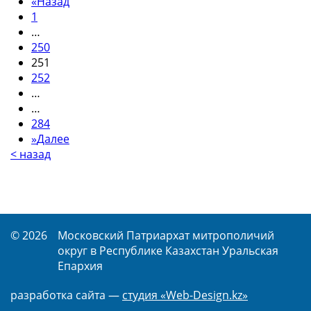
«
Назад
1
…
250
251
252
…
…
284
»
Далее
< назад
© 2026
Московский Патриархат митрополичий
округ в Республике Казахстан Уральская
Епархия
разработка сайта —
студия «Web-Design.kz»