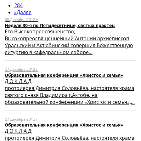
284
»
Далее
30 Декабрь 2012 г.
Неделя 30-я по Пятидесятнице, святых праотец
Его Высокопреосвященство,
Высокопреосвященнейший Антоний архиепископ
Уральский и Актюбинский совершил Божественную
литургию в кафедральном соборе...
27 Декабрь 2012 г.
Образовательная конференция «Христос и семья»
Д О К Л А Д
протоиерея Димитрия Соловьёва, настоятеля храма
святого князя Владимира г.Актобе, на
образовательной конференции «Христос и семья»,...
27 Декабрь 2012 г.
Образовательная конференция «Христос и семья»
Д О К Л А Д
протоиерея Димитрия Соловьёва, настоятеля храма