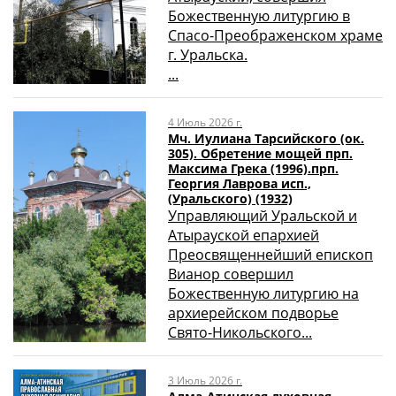
Божественную литургию в
Спасо-Преображенском храме
г. Уральска.
...
4 Июль 2026 г.
Мч. Иулиана Тарсийского (ок.
305). Обретение мощей прп.
Максима Грека (1996).прп.
Георгия Лаврова исп.,
(Уральского) (1932)
Управляющий Уральской и
Атырауской епархией
Преосвященнейший епископ
Вианор совершил
Божественную литургию на
архиерейском подворье
Свято-Никольского...
3 Июль 2026 г.