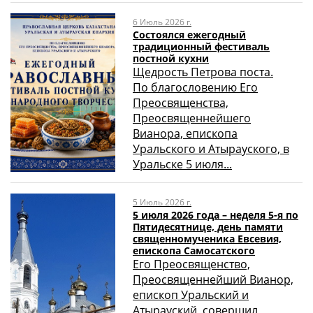
6 Июль 2026 г.
Состоялся ежегодный
традиционный фестиваль
постной кухни
Щедрость Петрова поста.
По благословению Его
Преосвященства,
Преосвященнейшего
Вианора, епископа
Уральского и Атырауского, в
Уральске 5 июля...
5 Июль 2026 г.
5 июля 2026 года – неделя 5-я по
Пятидесятнице, день памяти
священномученика Евсевия,
епископа Самосатского
Его Преосвященство,
Преосвященнейший Вианор,
епископ Уральский и
Атырауский, совершил