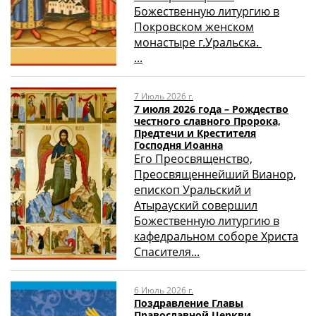
Божественную литургию в
Покровском женском
монастыре г.Уральска.
...
7 Июль 2026 г.
7 июля 2026 года – Рождество
честного славного Пророка,
Предтечи и Крестителя
Господня Иоанна
Его Преосвященство,
Преосвященнейший Вианор,
епископ Уральский и
Атырауский совершил
Божественную литургию в
кафедральном соборе Христа
Спасителя...
6 Июль 2026 г.
Поздравление Главы
Православной Церкви