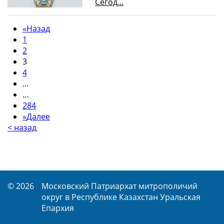
Сегод...
«
Назад
1
2
3
4
…
…
284
»
Далее
< назад
© 2026
Московский Патриархат митрополичий
округ в Республике Казахстан Уральская
Епархия