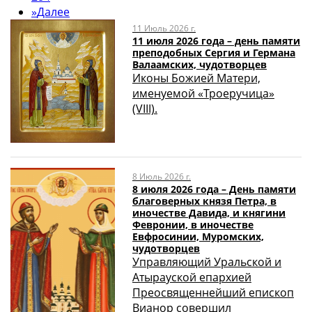
»
Далее
11 Июль 2026 г.
11 июля 2026 года – день памяти
преподобных Сергия и Германа
Валаамских, чудотворцев
Иконы Божией Матери,
именуемой «Троеручица»
(VIII).
8 Июль 2026 г.
8 июля 2026 года – День памяти
благоверных князя Петра, в
иночестве Давида, и княгини
Февронии, в иночестве
Евфросинии, Муромских,
чудотворцев
Управляющий Уральской и
Атырауской епархией
Преосвященнейший епископ
Вианор совершил