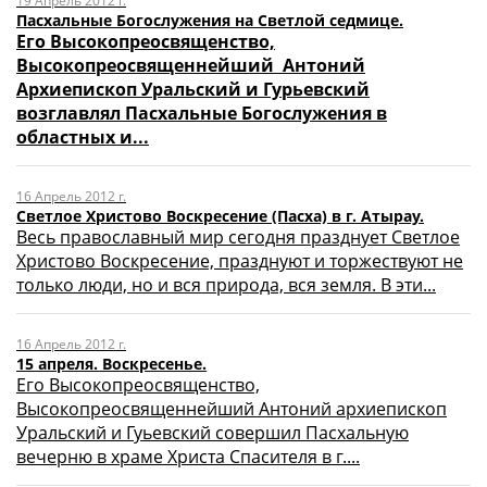
19 Апрель 2012 г.
Пасхальные Богослужения на Светлой седмице.
Его Высокопреосвященство,
Высокопреосвященнейший Антоний
Архиепископ Уральский и Гурьевский
возглавлял Пасхальные Богослужения в
областных и...
16 Апрель 2012 г.
Светлое Христово Воскресение (Пасха) в г. Атырау.
Весь православный мир сегодня празднует Светлое
Христово Воскресение, празднуют и торжествуют не
только люди, но и вся природа, вся земля. В эти...
16 Апрель 2012 г.
15 апреля. Воскресенье.
Его Высокопреосвященство,
Высокопреосвященнейший Антоний архиепископ
Уральский и Гуьевский совершил Пасхальную
вечерню в храме Христа Спасителя в г....