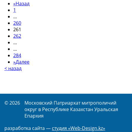
«
Назад
1
…
260
261
262
…
…
284
»
Далее
< назад
© 2026
Московский Патриархат митрополичий
округ в Республике Казахстан Уральская
Епархия
разработка сайта —
студия «Web-Design.kz»