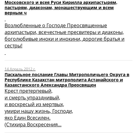
Московского и всея Руси Кирилла архипастырям,
пастырям, диаконам, монашествующим и всем
верным ч
Возлюбленные о Господе Преосвященные
архипастыри, всечестные пресвитеры и диаконы,
боголюбивые иноки и инокини, дорогие братья и
сестры!
14 Апрель 2012 г.
Пасхальное послание Главы Митрополичьего Округа в
Республике Казахстан митрополита Астанайского и
Казахстанского Александра Преосвящен
Крест претерпевый,
и смерть упразднивый,
и воскресый из мертвых,
умири нашу жизнь, Господи,
яко Един Всесилен.
(Стихира Воскресения...