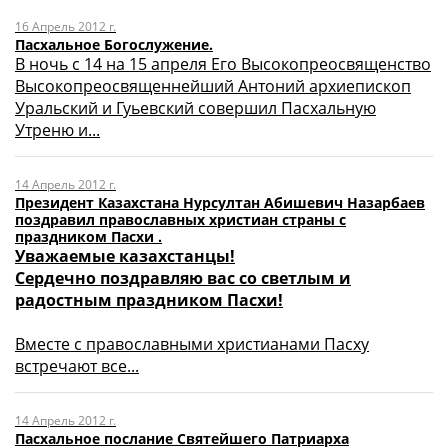
16 Апрель 2012 г.
Пасхальное Богослужение.
В ночь с 14 на 15 апреля Его Высокопреосвященство
Высокопреосвященнейший Антоний архиепископ
Уральский и Гуьевский совершил Пасхальную
Утреню и...
14 Апрель 2012 г.
Президент Казахстана Нурсултан Абишевич Назарбаев
поздравил православных христиан страны с
праздником Пасхи .
Уважаемые казахстанцы!
Сердечно поздравляю вас со светлым и
радостным праздником Пасхи!
Вместе с православными христианами Пасху
встречают все...
14 Апрель 2012 г.
Пасхальное послание Святейшего Патриарха