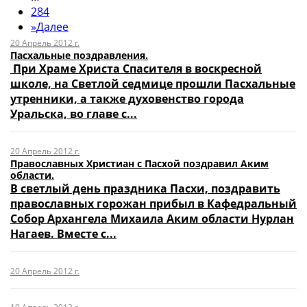
284
»
Далее
20 Апрель 2012 г.
Пасхальные поздравления.
При Храме Христа Спасителя в воскресной
школе, на Светлой седмице прошли Пасхальные
утренники, а также духовенство города
Уральска, во главе с...
20 Апрель 2012 г.
Православных Христиан с Пасхой поздравил Аким
области.
В светлый день праздника Пасхи, поздравить
православных горожан прибыл в Кафедральный
Собор Архангела Михаила Аким области Нурлан
Нагаев. Вместе с...
20 Апрель 2012 г.