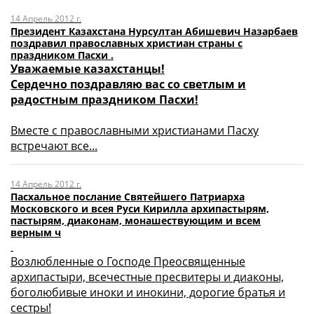
14 Апрель 2012 г.
Президент Казахстана Нурсултан Абишевич Назарбаев
поздравил православных христиан страны с
праздником Пасхи .
Уважаемые казахстанцы!
Сердечно поздравляю вас со светлым и
радостным праздником Пасхи!
Вместе с православными христианами Пасху
встречают все...
14 Апрель 2012 г.
Пасхальное послание Святейшего Патриарха
Московского и всея Руси Кирилла архипастырям,
пастырям, диаконам, монашествующим и всем
верным ч
Возлюбленные о Господе Преосвященные
архипастыри, всечестные пресвитеры и диаконы,
боголюбивые иноки и инокини, дорогие братья и
сестры!