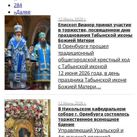
284
»
Далее
12 Июнь 2026 г.
Епископ Вианор принял участие
в торжестве, посвященном дню
празднования Табынской иконы
Божией Матери
В Оренбурге прошел
традиционный
общегородской крестный ход
с Табынской иконой
12 июня 2026 года, в день
праздника Табынской иконе
Божией Матери,...
12 Июнь 2026 г.
В Никольском кафедральном
соборе г. Оренбурга состоялось
торжественное всенощное
бдение
Управляющий Уральской и
Атырауской епархией