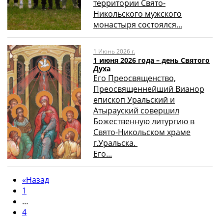
территории Свято-
Никольского мужского
монастыря состоялся...
1 Июнь 2026 г.
1 июня 2026 года – день Святого
Духа
Его Преосвященство,
Преосвященнейший Вианор
епископ Уральский и
Атырауский совершил
Божественную литургию в
Свято-Никольском храме
г.Уральска.
Его...
«
Назад
1
…
4