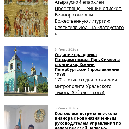
Атырауской епархией
Преосвященнейший епископ
Вианор совершил
Божественную литургию
Святителя Иоанна Златоустаго
в...
6 Июнь 2026 г.
Отдание праздника
Пятидесятницы. Прп. Симеона
столпника, Ксении
Петербургской (прославление
1988)
170 -летие со дня рождения
митрополита Уральского
Тихона (Оболенского).
5 Июнь 2026 г.
Состоялась встреча епископа
Вианора с новоназначенным
руководителем Управления по
делам религий Западно-