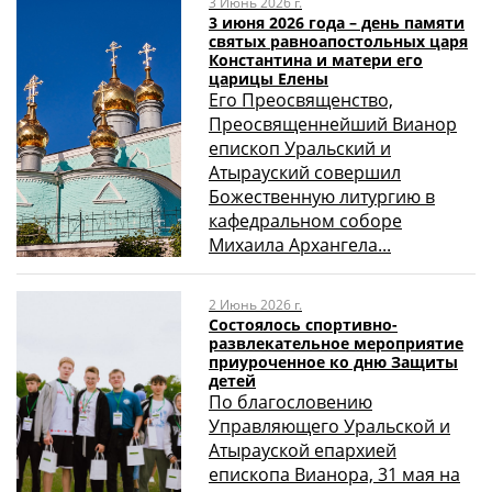
3 Июнь 2026 г.
3 июня 2026 года – день памяти
святых равноапостольных царя
Константина и матери его
царицы Елены
Его Преосвященство,
Преосвященнейший Вианор
епископ Уральский и
Атырауский совершил
Божественную литургию в
кафедральном соборе
Михаила Архангела...
2 Июнь 2026 г.
Состоялось спортивно-
развлекательное мероприятие
приуроченное ко дню Защиты
детей
По благословению
Управляющего Уральской и
Атырауской епархией
епископа Вианора, 31 мая на