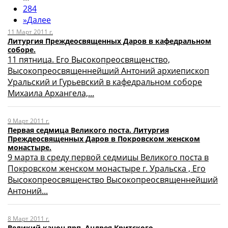
284
»
Далее
11 Март 2011 г.
Литургия Преждеосвященных Даров в кафедральном
соборе.
11 пятница. Его Высокопреосвященство,
Высокопреосвященнейший Антоний архиепископ
Уральский и Гурьевский в кафедральном соборе
Михаила Архангела,...
9 Март 2011 г.
Первая седмица Великого поста. Литургия
Преждеосвященных Даров в Покровском женском
монастыре.
9 марта в среду первой седмицы Великого поста в
Покровском женском монастыре г. Уральска , Его
Высокопреосвященство Высокопреосвященнейший
Антоний...
8 Март 2011 г.
Великий канон прп. Андрея Критского.