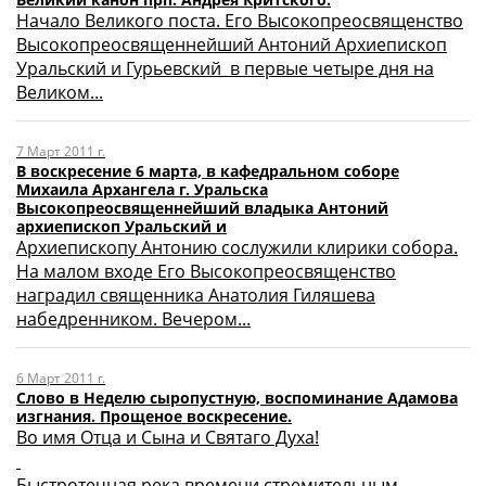
Начало Великого поста. Его Высокопреосвященство
Высокопреосвященнейший Антоний Архиепископ
Уральский и Гурьевский в первые четыре дня на
Великом...
7 Март 2011 г.
В воскресение 6 марта, в кафедральном соборе
Михаила Архангела г. Уральска
Высокопреосвященнейший владыка Антоний
архиепископ Уральский и
Архиепископу Антонию сослужили клирики собора.
На малом входе Его Высокопреосвященство
наградил священника Анатолия Гиляшева
набедренником. Вечером...
6 Март 2011 г.
Слово в Неделю сыропустную, воспоминание Адамова
изгнания. Прощеное воскресение.
Во имя Отца и Сына и Святаго Духа!
Быстротечная река времени стремительным