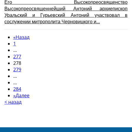
Его Высокопреосвященство
Высокопреосвященнейший Антоний архиепископ
Уральский и Гурьевский Антоний участвовал в
сослужении митрополита Черновицкого и...
«
Назад
1
…
277
278
279
…
…
284
»
Далее
< назад