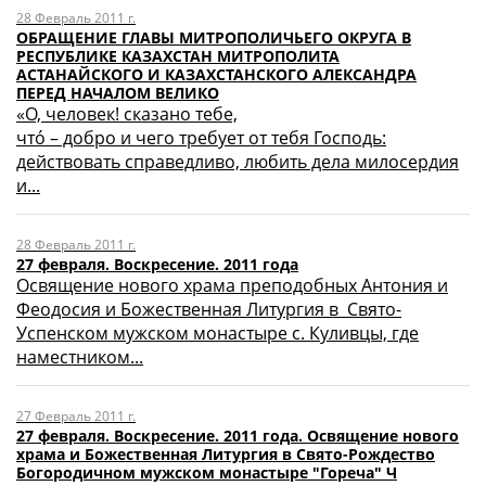
28 Февраль 2011 г.
ОБРАЩЕНИЕ ГЛАВЫ МИТРОПОЛИЧЬЕГО ОКРУГА В
РЕСПУБЛИКЕ КАЗАХСТАН МИТРОПОЛИТА
АСТАНАЙСКОГО И КАЗАХСТАНСКОГО АЛЕКСАНДРА
ПЕРЕД НАЧАЛОМ ВЕЛИКО
«О, человек! ска­за­но тебе,
чтó – добро и чего требует от тебя Го­с­по­дь:
дей­с­т­во­­вать справедливо, любить дела мило­сердия
и...
28 Февраль 2011 г.
27 февраля. Воскресение. 2011 года
Освящение нового храма преподобных Антония и
Феодосия и Божественная Литургия в Свято-
Успенском мужском монастыре с. Куливцы, где
наместником...
27 Февраль 2011 г.
27 февраля. Воскресение. 2011 года. Освящение нового
храма и Божественная Литургия в Свято-Рождество
Богородичном мужском монастыре "Гореча" Ч