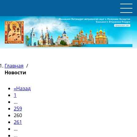
Главная
/
Новости
«
Назад
1
…
259
260
261
…
…