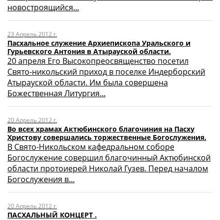
новостроящийся...
23 Апрель 2012 г.
Пасхальное служение Архиепископа Уральского и
Гурьевского Антония в Атырауской области.
20 апреля Его Высокопреосвященство посетил
Свято-никольский приход в поселке Индерборский
Атырауской области. Им была совершена
Божественная Литургия...
20 Апрель 2012 г.
Во всех храмах Актюбинского благочиния на Пасху
Христову совершались торжественные Богослужения.
В Свято-Никольском кафедральном соборе
Богослужение совершил благочинный Актюбинской
области протоиерей Николай Гузев. Перед началом
Богослужения в...
20 Апрель 2012 г.
ПАСХАЛЬНЫЙ КОНЦЕРТ .