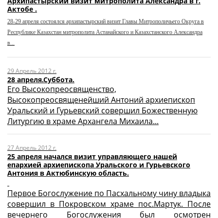
Архипастырский визит митрополита Александра в г.
Актобе .
28-29 апреля состоялся архипастырский визит Главы Митрополичьего Округа в
Республике Казахстан митрополита Астанайского и Казахстанского Александра
в...
29 Апрель 2012 г.
28 апреля.Суббота.
Его Высокопреосвященство,
Высокопреосвященейший Антоний архиепископ
Уральский и Гурьевский совершил Божественную
Литургию в храме Архангела Михаила...
27 Апрель 2012 г.
25 апреля начался визит управляющего нашей
епархией архиепископа Уральского и Гурьевского
Антония в Актюбинскую область.
Первое Богослужение по Пасхальному чину владыка
совершил в Покровском храме пос.Мартук. После
вечернего Богослужения был осмотрен