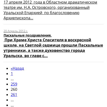
17 апреля 2012 года в Областном драматическом
театре им. Н.А. Островского, организованный
Уральской Епархией по благословению
Архиепископа...
20 Апрель 2012 г.
Пасхальные поздравления.
При Храме Христа Спасителя в воскресной
школе, на Светлой седмице прошли Пасхальные
утренники, а также духовенство города
Уральска, во главе с...
«
Назад
1
…
259
260
261
…
…