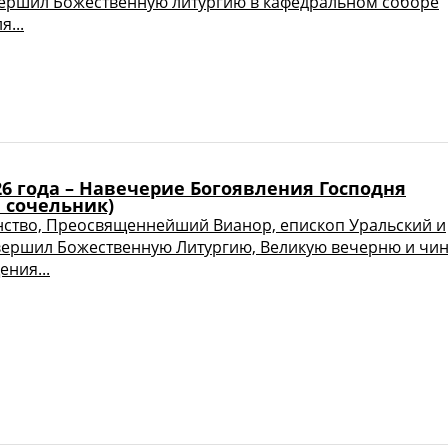
ершил Божественную литургию в кафедральном соборе
я...
26 года – Навечерие Богоявления Господня
 сочельник)
ство, Преосвященнейший Вианор, епископ Уральский и
вершил Божественную Литургию, Великую вечерню и чи
ния...