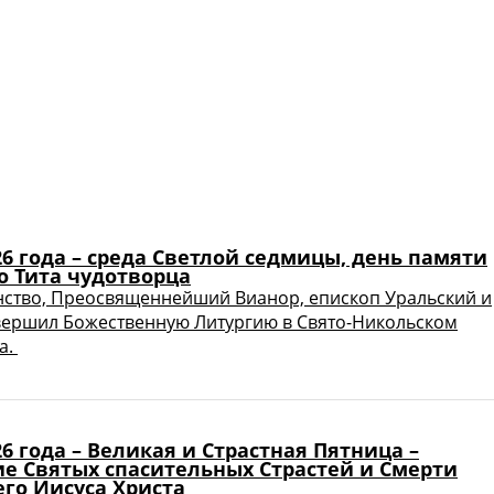
26 года – среда Светлой седмицы, день памяти
о Тита чудотворца
ство, Преосвященнейший Вианор, епископ Уральский и
вершил Божественную Литургию в Свято-Никольском
а.
26 года – Великая и Страстная Пятница –
е Святых спасительных Страстей и Смерти
го Иисуса Христа