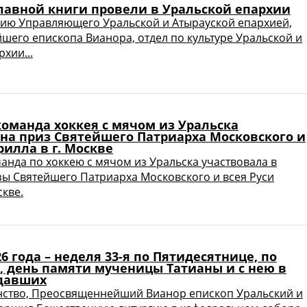
лавной книги провели в Уральской епархии
ию Управляющего Уральской и Атырауской епархией,
его епископа Вианора, отдел по культуре Уральской и
хии...
оманда хоккея с мячом из Уральска
 на приз Святейшего Патриарха Московского и
рилла в г. Москве
нда по хоккею с мячом из Уральска участвовала в
зы Святейшего Патриарха Московского и всея Руси
скве.
26 года – неделя 33-я по Пятидесятнице, по
, день памяти мученицы Татианы и с нею в
давших
нство, Преосвященнейший Вианор епископ Уральский и