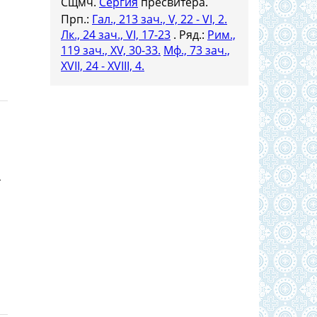
Сщмч.
Сергия
пресвитера.
Прп.:
Гал., 213 зач., V, 22 - VI, 2.
Лк., 24 зач., VI, 17-23
. Ряд.:
Рим.,
119 зач., XV, 30-33.
Мф., 73 зач.,
XVII, 24 - XVIII, 4.
н