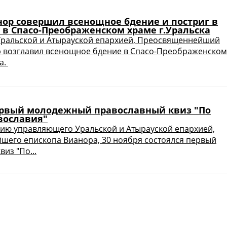
нор совершил всенощное бдение и постриг в
 в Спасо-Преображенском храме г.Уральска
ральской и Атырауской епархией, Преосвященнейший
 возглавил всенощное бдение в Спасо-Преображенском
а.
ервый молодежный православный квиз "По
вославия"
ию управляющего Уральской и Атырауской епархией,
его епископа Вианора, 30 ноября состоялся первый
из "По...