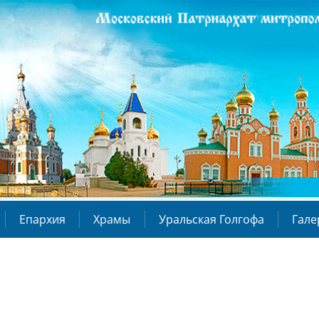
Епархия
Храмы
Уральская Голгофа
Гале