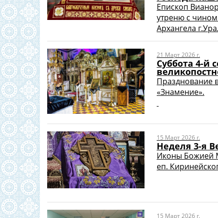
Епископ Виано
утреню с чином
Архангела г.Урал
21 Март 2026 г.
Суббота 4-й
великопостн
Празднование в
«Знамение».
15 Март 2026 г.
Неделя 3-я В
Иконы Божией М
еп. Киринейского
15 Март 2026 г.