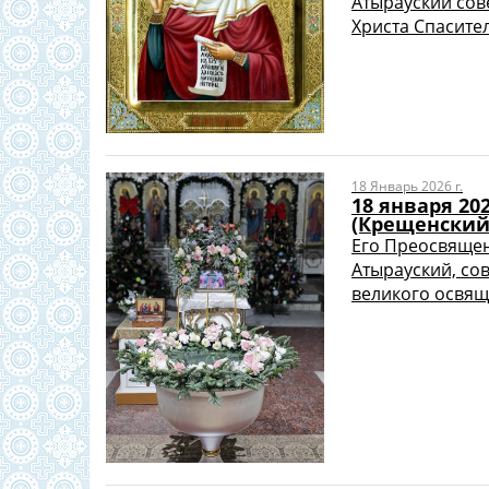
Атырауский сов
Христа Спасител
18 Январь 2026 г.
18 января 20
(Крещенский
Его Преосвящен
Атырауский, со
великого освяще