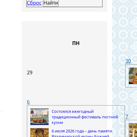
Сброс
ПН
30
29
6
Состоялся ежегодный
7
традиционный фестиваль постной
кухни
6 июля 2026 года – день памяти
Владимирской иконы Божией