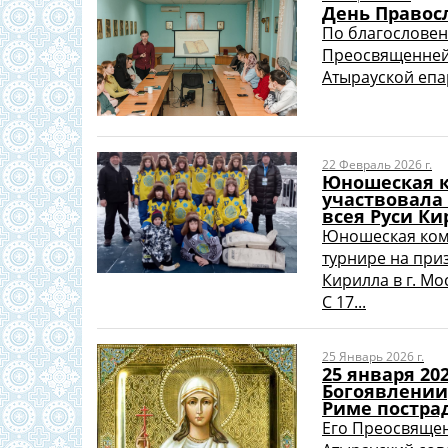
День Правос
По благословен
Преосвященнейш
Атырауской епар
22 Февраль 2026 г.
Юношеская к
участвовала
всея Руси Ки
Юношеская кома
турнире на при
Кирилла в г. Мо
С 17...
25 Январь 2026 г.
25 января 20
Богоявлении
Риме постра
Его Преосвяще