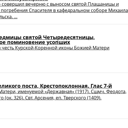
р совершил вечерню с выносом святой Плащаницы и
 погребения Спасителя в кафедральном соборе Михаила
ьска. ...
 седмицы святой Четыредесятницы,
ое поминовение усопших
 честь Курской-Коренной иконы Божией Матери
еликого поста, Крестопоклонная. Глас 7-й
атери, именуемой «Державная» (1917). Сщмч. Феодота,
 (ок. 326). Свт. Арсения, еп. Тверского (1409).