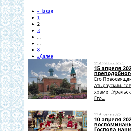
«
Назад
1
2
3
…
…
8
»
Далее
15 Апрель 2026 г.
15 апреля 20
преподобног
Его Преосвящен
Атырауский, со
храме г.Уральск
Его...
11 Апрель 2026 г.
10 апреля 20
воспоминани
Господа наше