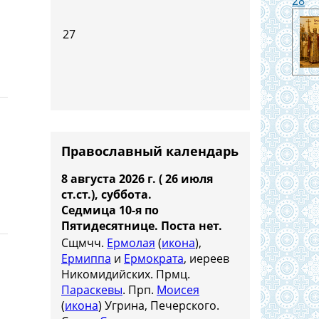
28
27
Православный календарь
8 августа 2026 г. ( 26 июля
ст.ст.), суббота.
Седмица 10-я по
Пятидесятнице.
Поста нет.
Сщмчч.
Ермолая
(
икона
),
Ермиппа
и
Ермократа
, иереев
Никомидийских. Прмц.
Параскевы
. Прп.
Моисея
(
икона
) Угрина, Печерского.