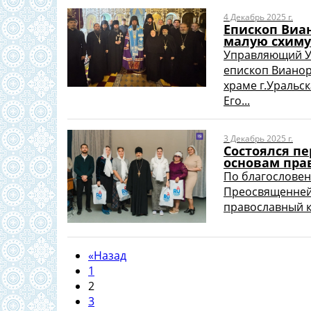
4 Декабрь 2025 г.
Епископ Виа
малую схиму
Управляющий У
епископ Вианор
храме г.Уральск
Его...
3 Декабрь 2025 г.
Состоялся п
основам пра
По благословен
Преосвященнейш
православный кв
«
Назад
1
2
3