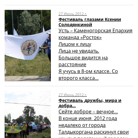
27 Июнь 2012 г.
Фестиваль глазами Ксении
Солодянкиной
Усть – Каменогорская Епархия
команда «Росток»
Лицом к лицу
Лица не увидать.
Большое видится на
расстояние
Я учусь в 8-ом классе. Со
второго класса...
27 Июнь 2012 г.
Фестиваль дружбы, мира и
добра…
Сейте доброе – вечное…
В конце июня 2012 года
недалеко от города
Талдыкоргана раскинул свои