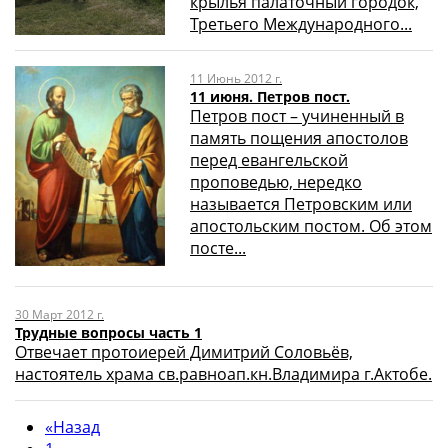
крылья палаточный городок,
Третьего Международного...
11 Июнь 2012 г.
11 июня. Петров пост.
Петров пост – учиненный в
память пощения апостолов
перед евангельской
проповедью, нередко
называется Петровским или
апостольским постом. Об этом
посте...
30 Март 2012 г.
Трудные вопросы часть 1
Отвечает протоиерей Димитрий Соловьёв,
настоятель храма св.равноап.кн.Владимира г.Актобе.
«
Назад