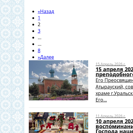
«
Назад
1
2
3
…
…
8
»
Далее
15 Апрель 2026 г.
15 апреля 20
преподобног
Его Преосвящен
Атырауский, со
храме г.Уральск
Его...
11 Апрель 2026 г.
10 апреля 20
воспоминани
Господа наше