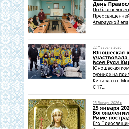
День Правос
По благословен
Преосвященнейш
Атырауской епар
22 Февраль 2026 г.
Юношеская к
участвовала
всея Руси Ки
Юношеская кома
турнире на при
Кирилла в г. Мо
С 17...
25 Январь 2026 г.
25 января 20
Богоявлении
Риме постра
Его Преосвяще