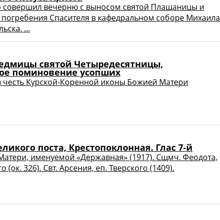
р совершил вечерню с выносом святой Плащаницы и
 погребения Спасителя в кафедральном соборе Михаила
ьска. ...
 седмицы святой Четыредесятницы,
ое поминовение усопших
 честь Курской-Коренной иконы Божией Матери
еликого поста, Крестопоклонная. Глас 7-й
атери, именуемой «Державная» (1917). Сщмч. Феодота,
 (ок. 326). Свт. Арсения, еп. Тверского (1409).