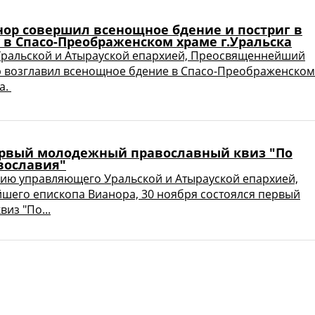
нор совершил всенощное бдение и постриг в
 в Спасо-Преображенском храме г.Уральска
ральской и Атырауской епархией, Преосвященнейший
 возглавил всенощное бдение в Спасо-Преображенском
а.
ервый молодежный православный квиз "По
вославия"
ию управляющего Уральской и Атырауской епархией,
его епископа Вианора, 30 ноября состоялся первый
из "По...