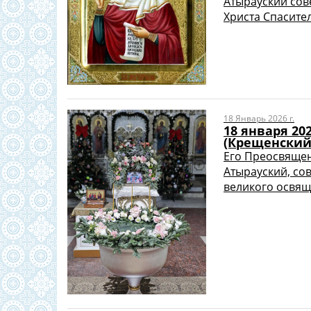
Атырауский сов
Христа Спасител
18 Январь 2026 г.
18 января 20
(Крещенский
Его Преосвящен
Атырауский, со
великого освяще