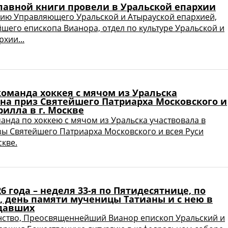
лавной книги провели в Уральской епархии
ию Управляющего Уральской и Атырауской епархией,
его епископа Вианора, отдел по культуре Уральской и
хии...
оманда хоккея с мячом из Уральска
 на приз Святейшего Патриарха Московского и
рилла в г. Москве
нда по хоккею с мячом из Уральска участвовала в
зы Святейшего Патриарха Московского и всея Руси
скве.
26 года – неделя 33-я по Пятидесятнице, по
, день памяти мученицы Татианы и с нею в
давших
нство, Преосвященнейший Вианор епископ Уральский и