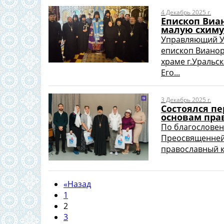
4 Декабрь 2025 г.
Епископ Виа
малую схиму
Управляющий У
епископ Вианор
храме г.Уральск
Его...
3 Декабрь 2025 г.
Состоялся п
основам пра
По благословен
Преосвященнейш
православный кв
«
Назад
1
2
3