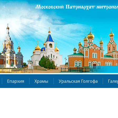
Епархия
Храмы
Уральская Голгофа
Гале