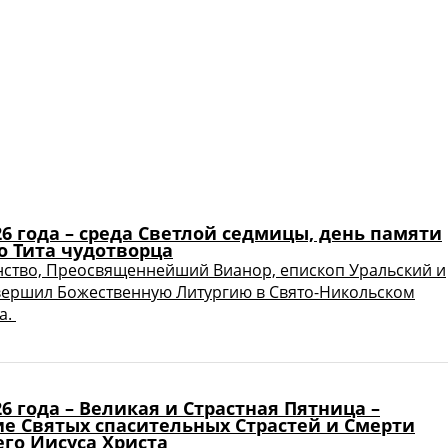
26 года – среда Светлой седмицы, день памяти
о Тита чудотворца
ство, Преосвященнейший Вианор, епископ Уральский и
вершил Божественную Литургию в Свято-Никольском
а.
26 года – Великая и Страстная Пятница –
е Святых спасительных Страстей и Смерти
го Иисуса Христа