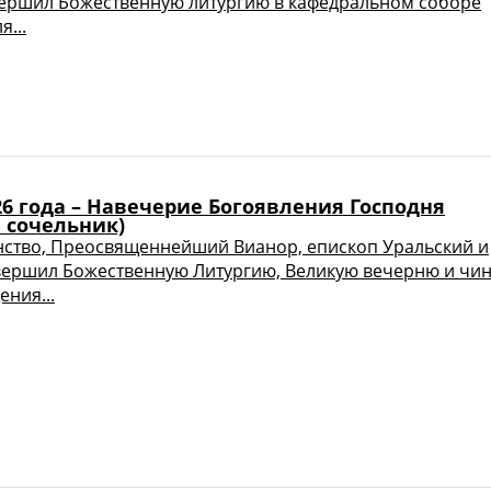
ершил Божественную литургию в кафедральном соборе
я...
26 года – Навечерие Богоявления Господня
 сочельник)
ство, Преосвященнейший Вианор, епископ Уральский и
вершил Божественную Литургию, Великую вечерню и чи
ния...