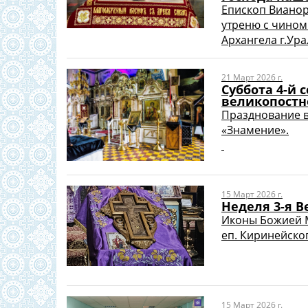
Епископ Виано
утреню с чином
Архангела г.Урал
21 Март 2026 г.
Суббота 4-й
великопостн
Празднование в
«Знамение».
15 Март 2026 г.
Неделя 3-я В
Иконы Божией М
еп. Киринейского
15 Март 2026 г.