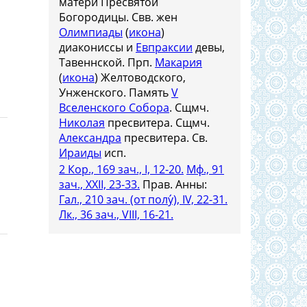
матери Пресвятой
Богородицы. Свв. жен
Олимпиады
(
икона
)
диакониссы и
Евпраксии
девы,
Тавеннской. Прп.
Макария
(
икона
) Желтоводского,
Унженского. Память
V
Вселенского Собора
. Сщмч.
Николая
пресвитера. Сщмч.
Александра
пресвитера. Св.
Ираиды
исп.
2 Кор., 169 зач., I, 12-20.
Мф., 91
зач., XXII, 23-33.
Прав. Анны:
Гал., 210 зач. (от полу́), IV, 22-31.
Лк., 36 зач., VIII, 16-21.