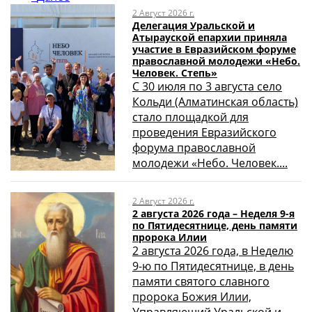
2 Август 2026 г.
Делегация Уральской и
Атырауской епархии приняла
участие в Евразийском форуме
православной молодежи «Небо.
Человек. Степь»
С 30 июля по 3 августа село
Кольди (Алматинская область)
стало площадкой для
проведения Евразийского
форума православной
молодежи «Небо. Человек....
2 Август 2026 г.
2 августа 2026 года – Неделя 9-я
по Пятидесятнице, день памяти
пророка Илии
2 августа 2026 года, в Неделю
9-ю по Пятидесятнице, в день
памяти святого славного
пророка Божия Илии,
Управляющий Уральской и