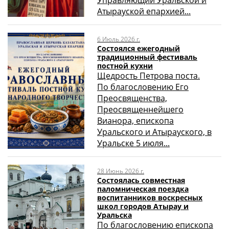
Атырауской епархией...
6 Июль 2026 г.
Состоялся ежегодный
традиционный фестиваль
постной кухни
Щедрость Петрова поста.
По благословению Его
Преосвященства,
Преосвященнейшего
Вианора, епископа
Уральского и Атырауского, в
Уральске 5 июля...
28 Июнь 2026 г.
Состоялась совместная
паломническая поездка
воспитанников воскресных
школ городов Атырау и
Уральска
По благословению епископа