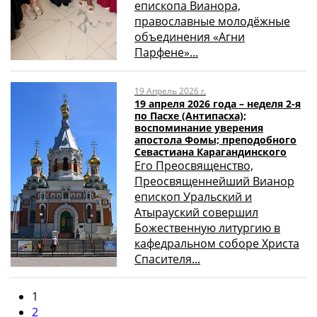
епископа Вианора,
православные молодёжные
объединения «Агни
Парфене»...
19 Апрель 2026 г.
19 апреля 2026 года – неделя 2-я
по Пасхе (Антипасха);
воспоминание уверения
апостола Фомы; преподобного
Севастиана Карагандинского
Его Преосвященство,
Преосвященнейший Вианор
епископ Уральский и
Атырауский совершил
Божественную литургию в
кафедральном соборе Христа
Спасителя...
1
2