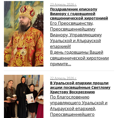
23 Апрель 2026 г.
Поздравление епископу
Вианору с годовщиной
священнической хиротонией
Его Преосвященству,
Преосвященнейшему
Вианору, Управляющему
Уральской и Атырауской
епархией!
В день годовщины Вашей
священнической хиротонии
примите...
22 Апрель 2026 г.
В Уральской епархии прошли
акции посвящённые Светлому
Христову Воскресению
По благословению
управляющего Уральской и
Атырауской епархией,
Преосвященнейшего