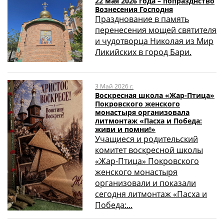
22 мая 2026 года – попразднство
Вознесения Господня
Празднование в память
перенесения мощей святителя
и чудотворца Николая из Мир
Ликийских в город Бари.
3 Май 2026 г.
Воскресная школа «Жар-Птица»
Покровского женского
монастыря организовала
литмонтаж «Пасха и Победа:
живи и помни!»
Учащиеся и родительский
комитет воскресной школы
«Жар-Птица» Покровского
женского монастыря
организовали и показали
сегодня литмонтаж «Пасха и
Победа:...