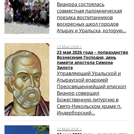
Вианора состоялась
совместная паломническая
поездка воспитанников
воскресных школ городов
Атырау и Уральска, которую...
23 Май 2026 г.
23 мая 2026 года – попразднство
Вознесения Господня, день
памяти апостола Симона
Зилота
Управляющий Уральской и
Атырауской епархией
Преосвященнейший епископ
Вианор совершил
Божественную литургию в
Свято-Никольском храме п.
Индерборский...
22 Май 2026 г.